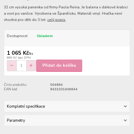
32 cm vysoká panenka od firmy Paola Reina. Je balena v dárkové krabici
a voní po vanilce. Vyrobena ve Španělsku. Materiál vinyl. Hračka není
vhodná pro děti do 3 let.
celý popis
Dostupnost
Skladem
1 065 Kč
/
ks
880 Kč
bez DPH
Přidat do košíku
Číslo produktu:
504664
EAN kód:
8431031046644
Kompletní specifikace
Parametry