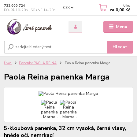
0
ks
722 000 724
CZK
za
0,00 Kč
PO-PÁ 10-20h., SO+NE 14-20h.
Menu
Hledat
Úvod
Panenky PAOLA REINA
Paola Reina panenka Marga
Paola Reina panenka Marga
5-kloubová panenka, 32 cm vysoká, černé vlasy,
hnědé oči, nemrkací