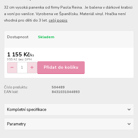
32 cm vysoká panenka od firmy Paola Reina. Je balena v dárkové krabici
a voní po vanilce. Vyrobena ve Španělsku. Materiál vinyl. Hračka není
vhodná pro děti do 3 let.
celý popis
Dostupnost
Skladem
1 155 Kč
/
ks
955 Kč
bez DPH
Přidat do košíku
Číslo produktu:
504489
EAN kód:
8431031044893
Kompletní specifikace
Parametry