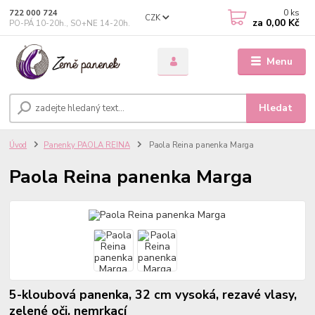
0
ks
722 000 724
CZK
za
0,00 Kč
PO-PÁ 10-20h., SO+NE 14-20h.
Menu
Hledat
Úvod
Panenky PAOLA REINA
Paola Reina panenka Marga
Paola Reina panenka Marga
5-kloubová panenka, 32 cm vysoká, rezavé vlasy,
zelené oči, nemrkací