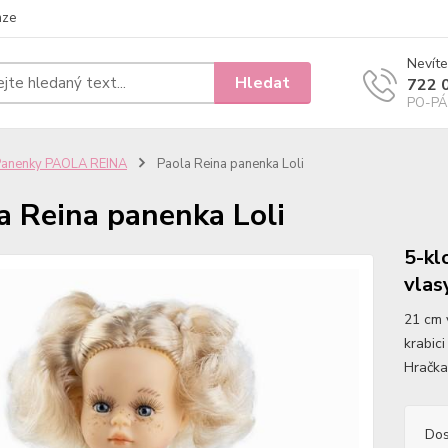
nze
Nevíte
Hledat
722 
PO-PÁ 
Panenky PAOLA REINA
Paola Reina panenka Loli
a Reina panenka Loli
5-kl
vlas
21 cm 
krabici
Hračka
Dos