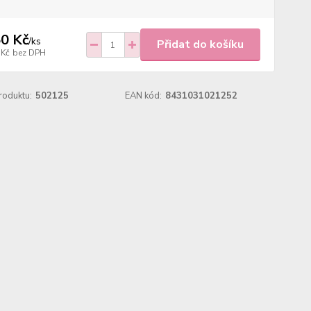
0 Kč
/
ks
Přidat do košíku
 Kč
bez DPH
roduktu:
502125
EAN kód:
8431031021252