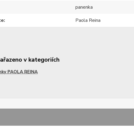
panenka
ce
Paola Reina
zařazeno v kategoriích
nky PAOLA REINA