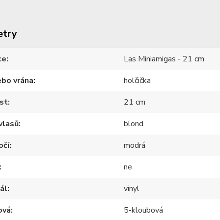
etry
ce
Las Miniamigas - 21 cm
ebo vrána
holčička
st
21 cm
vlasů
blond
očí
modrá
ne
ál
vinyl
ová
5-kloubová