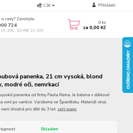
Přihlášení
CZK
 si rady? Zavolejte.
0
ks
000 724
za
0,00 Kč
10-20h., SO+NE 14-20h.
oubová panenka, 21 cm vysoká, blond
y, modré oči, nemrkací
vysoká panenka od firmy Paola Reina. Je balena v dárkové
 a voní po vanilce. Vyrobena ve Španělsku. Materiál vinyl.
 není vhodná pro děti do 3 let.
celý popis
tupnost
Skladem