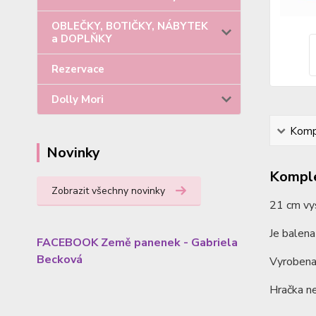
OBLEČKY, BOTIČKY, NÁBYTEK
a DOPLŇKY
Rezervace
Dolly Mori
Kompl
Novinky
Komple
Zobrazit všechny novinky
21 cm vy
Je balena
FACEBOOK Země panenek - Gabriela
Becková
Vyrobena 
Hračka ne