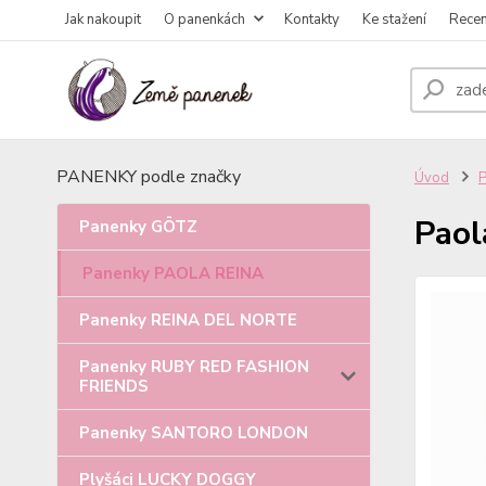
Jak nakoupit
O panenkách
Kontakty
Ke stažení
Rece
PANENKY podle značky
Úvod
Paol
Panenky GÖTZ
Panenky PAOLA REINA
Panenky REINA DEL NORTE
Panenky RUBY RED FASHION
FRIENDS
Panenky SANTORO LONDON
Plyšáci LUCKY DOGGY