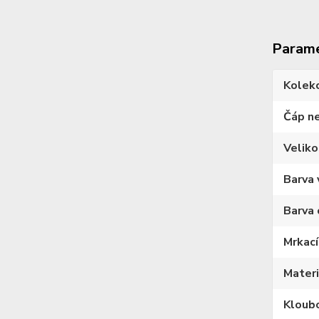
Param
Kolek
Čáp n
Veliko
Barva 
Barva 
Mrkací
Materi
Kloub