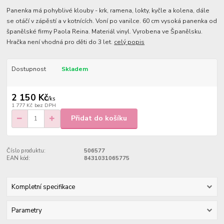
Panenka má pohyblivé klouby - krk, ramena, lokty, kyčle a kolena, dále
se otáčí v zápěstí a v kotnících. Voní po vanilce. 60 cm vysoká panenka od
španělské firmy Paola Reina. Materiál vinyl. Vyrobena ve Španělsku.
Hračka není vhodná pro děti do 3 let.
celý popis
Dostupnost
Skladem
2 150 Kč
/
ks
1 777 Kč
bez DPH
Přidat do košíku
Číslo produktu:
506577
EAN kód:
8431031065775
Kompletní specifikace
Parametry