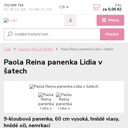
0
ks
722 000 724
CZK
za
0,00 Kč
PO-PÁ 10-20h., SO+NE 14-20h.
Menu
Hledat
Úvod
Panenky PAOLA REINA
Paola Reina panenka Lidia v šatech
Paola Reina panenka Lidia v
šatech
9-kloubová panenka, 60 cm vysoká, hnědé vlasy,
hnědé oči, nemrkací