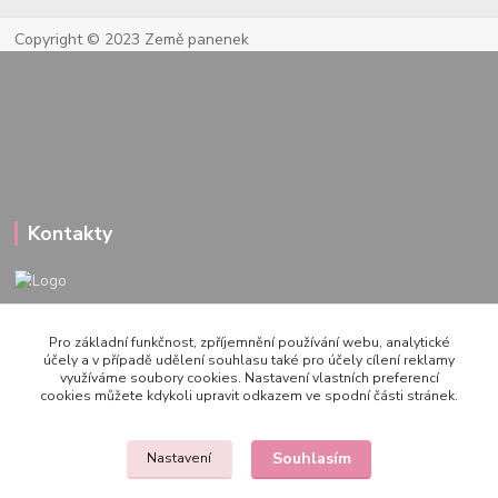
Copyright © 2023 Země panenek
Kontakty
722 000 724
Pro základní funkčnost, zpříjemnění používání webu, analytické
PO-PÁ 10-20h., SO+NE 14-20h.
účely a v případě udělení souhlasu také pro účely cílení reklamy
využíváme soubory cookies. Nastavení vlastních preferencí
zemepanenek@gmail.com
cookies můžete kdykoli upravit odkazem ve spodní části stránek.
Souhlasím
Nastavení