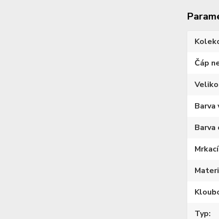
Param
Kolek
Čáp n
Veliko
Barva 
Barva 
Mrkací
Materi
Kloub
Typ