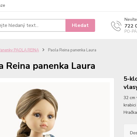
nze
Nevíte
Hledat
722 
PO-PÁ 
Panenky PAOLA REINA
Paola Reina panenka Laura
a Reina panenka Laura
5-kl
vlas
32 cm 
krabici
Hračka
Dos