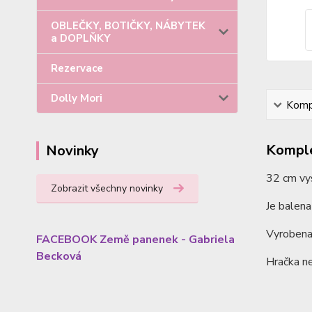
OBLEČKY, BOTIČKY, NÁBYTEK
a DOPLŇKY
Rezervace
Dolly Mori
Kompl
Komple
Novinky
32 cm vy
Zobrazit všechny novinky
Je balena
Vyrobena 
FACEBOOK Země panenek - Gabriela
Becková
Hračka ne