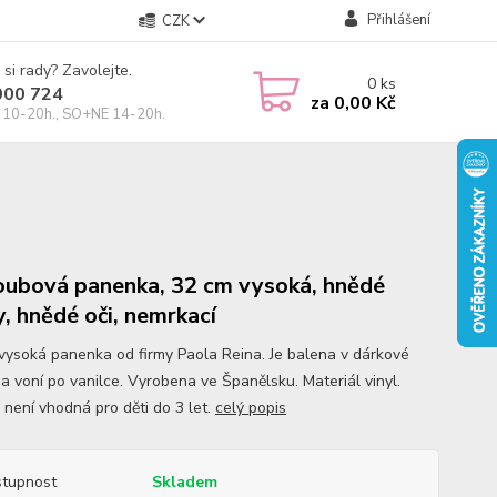
Přihlášení
CZK
 si rady? Zavolejte.
0
ks
000 724
za
0,00 Kč
10-20h., SO+NE 14-20h.
oubová panenka, 32 cm vysoká, hnědé
y, hnědé oči, nemrkací
vysoká panenka od firmy Paola Reina. Je balena v dárkové
 a voní po vanilce. Vyrobena ve Španělsku. Materiál vinyl.
 není vhodná pro děti do 3 let.
celý popis
tupnost
Skladem