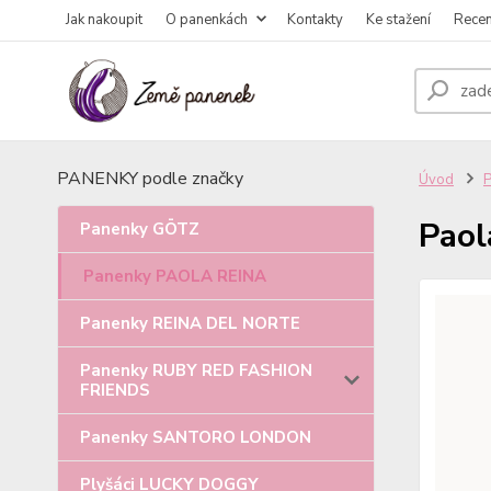
Jak nakoupit
O panenkách
Kontakty
Ke stažení
Rece
PANENKY podle značky
Úvod
Paol
Panenky GÖTZ
Panenky PAOLA REINA
Panenky REINA DEL NORTE
Panenky RUBY RED FASHION
FRIENDS
Panenky SANTORO LONDON
Plyšáci LUCKY DOGGY