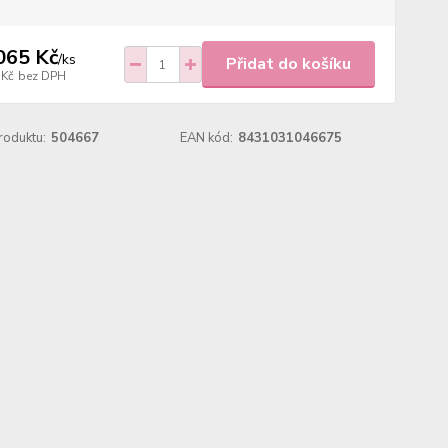
065 Kč
/
ks
Přidat do košíku
 Kč
bez DPH
roduktu:
504667
EAN kód:
8431031046675