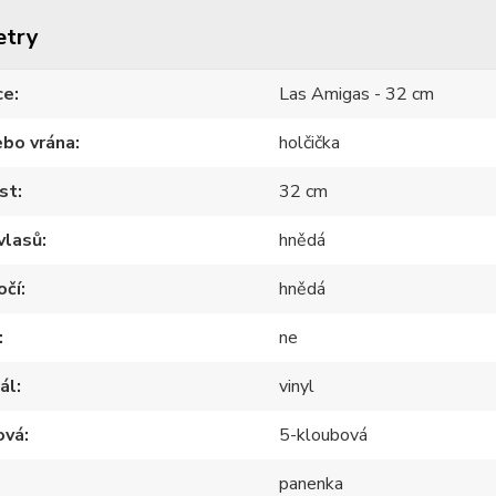
etry
ce
Las Amigas - 32 cm
ebo vrána
holčička
st
32 cm
vlasů
hnědá
očí
hnědá
ne
ál
vinyl
ová
5-kloubová
panenka