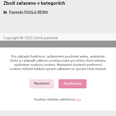
Zboží zařazeno v kategoriích
Panenky PAOLA REINA
Copyright © 2023 Země panenek
Pro základní funkčnost, zpříjemnění používání webu, analytické
účely a v případě udělení souhlasu také pro účely cílení reklamy
využíváme soubory cookies. Nastavení vlastních preferencí
cookies můžete kdykoli upravit odkazem ve spodní části stránek.
Kontakty
Souhlasím
Nastavení
Souhlas můžete odmítnout
zde
.
722 000 724
PO-PÁ 10-20h., SO+NE 14-20h.