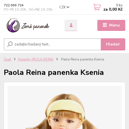
0
ks
722 000 724
CZK
za
0,00 Kč
PO-PÁ 10-20h., SO+NE 14-20h.
Menu
Hledat
Úvod
Panenky PAOLA REINA
Paola Reina panenka Ksenia
Paola Reina panenka Ksenia