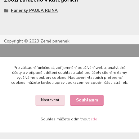
Panenky PAOLA REINA
Copyright © 2023 Země panenek
Pro základní funkčnost, zpříjemnění používání webu, analytické
účely a v případě udělení souhlasu také pro účely cílení reklamy
využíváme soubory cookies. Nastavení vlastních preferencí
cookies můžete kdykoli upravit odkazem ve spodní části stránek.
Kontakty
Souhlasím
Nastavení
722 000 724
Souhlas můžete odmítnout
zde
.
PO-PÁ 10-20h., SO+NE 14-20h.
zemepanenek@gmail.com