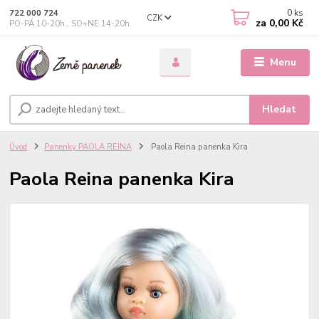
0
ks
722 000 724
CZK
za
0,00 Kč
PO-PÁ 10-20h., SO+NE 14-20h.
Menu
Hledat
Úvod
Panenky PAOLA REINA
Paola Reina panenka Kira
Paola Reina panenka Kira