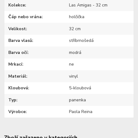
Kolekce
Las Amigas - 32 cm
Čáp nebo vrána
holčička
Velikost
32 cm
Barva vlasů
stříbrnošedá
Barva očí
modrá
Mrkací
ne
Materiál
vinyl
Kloubová
5-kloubová
Typ
panenka
Výrobce
Paola Reina
Zboží zařazeno v kategoriích