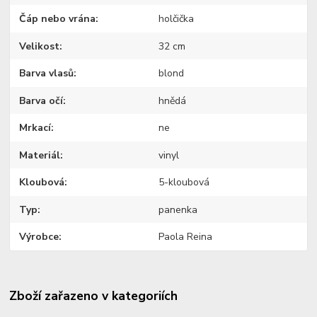
Čáp nebo vrána
holčička
Velikost
32 cm
Barva vlasů
blond
Barva očí
hnědá
Mrkací
ne
Materiál
vinyl
Kloubová
5-kloubová
Typ
panenka
Výrobce
Paola Reina
Zboží zařazeno v kategoriích