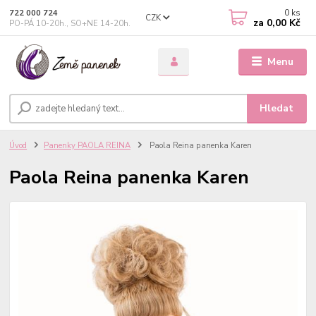
0
ks
722 000 724
CZK
za
0,00 Kč
PO-PÁ 10-20h., SO+NE 14-20h.
Menu
Hledat
Úvod
Panenky PAOLA REINA
Paola Reina panenka Karen
Paola Reina panenka Karen