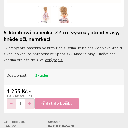
5-kloubová panenka, 32 cm vysoká, blond vlasy,
hnědé oči, nemrkací
32 cm vysoká panenka od firmy Paola Reina. Je balena v dárkové krabici
a voní po vanilce. Vyrobena ve Španělsku. Materiál vinyl. Hračka není
vhodná pro děti do 3 let.
celý popis
Dostupnost
Skladem
1 255 Kč
/
ks
1 037 Kč
bez DPH
Přidat do košíku
Číslo produktu:
504547
EAN kód:
8431031045470