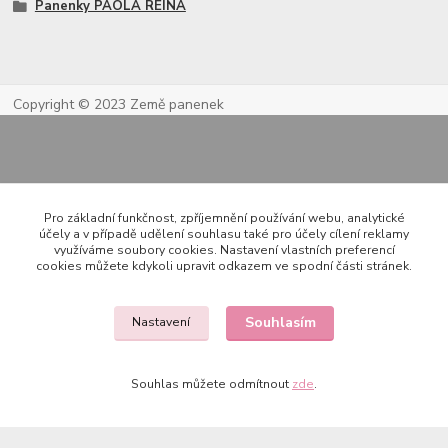
Panenky PAOLA REINA
Copyright © 2023 Země panenek
Pro základní funkčnost, zpříjemnění používání webu, analytické
účely a v případě udělení souhlasu také pro účely cílení reklamy
využíváme soubory cookies. Nastavení vlastních preferencí
cookies můžete kdykoli upravit odkazem ve spodní části stránek.
Kontakty
Souhlasím
Nastavení
722 000 724
PO-PÁ 10-20h., SO+NE 14-20h.
Souhlas můžete odmítnout
zde
.
zemepanenek@gmail.com