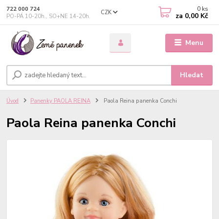
0
ks
722 000 724
CZK
za
0,00 Kč
PO-PÁ 10-20h., SO+NE 14-20h.
Menu
Hledat
Úvod
Panenky PAOLA REINA
Paola Reina panenka Conchi
Paola Reina panenka Conchi