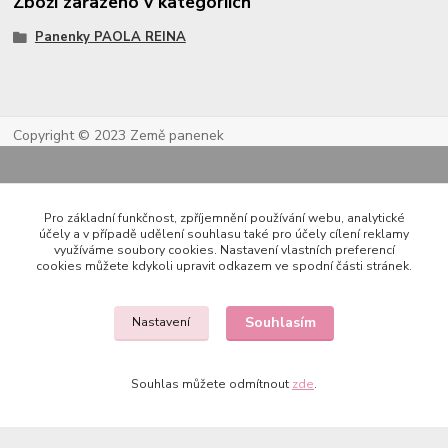
Zboží zařazeno v kategoriích
Panenky PAOLA REINA
Copyright © 2023 Země panenek
Pro základní funkčnost, zpříjemnění používání webu, analytické
účely a v případě udělení souhlasu také pro účely cílení reklamy
využíváme soubory cookies. Nastavení vlastních preferencí
cookies můžete kdykoli upravit odkazem ve spodní části stránek.
Kontakty
Souhlasím
Nastavení
Souhlas můžete odmítnout
zde
.
722 000 724
PO-PÁ 10-20h., SO+NE 14-20h.