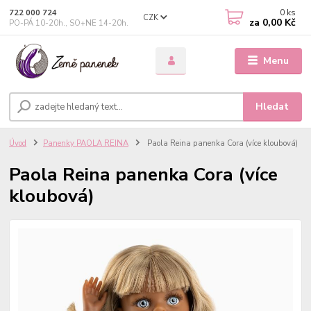
0
ks
722 000 724
CZK
za
0,00 Kč
PO-PÁ 10-20h., SO+NE 14-20h.
Menu
Hledat
Úvod
Panenky PAOLA REINA
Paola Reina panenka Cora (více kloubová)
Paola Reina panenka Cora (více
kloubová)