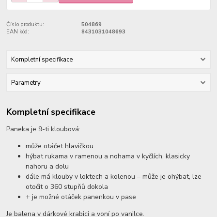
Číslo produktu:
504869
EAN kód:
8431031048693
Kompletní specifikace
Parametry
Kompletní specifikace
Paneka je 9-ti kloubová:
může otáčet hlavičkou
hýbat rukama v ramenou a nohama v kyčlích, klasicky
nahoru a dolu
dále má klouby v loktech a kolenou – může je ohýbat, lze
otočit o 360 stupňů dokola
+ je možné otáček panenkou v pase
Je balena v dárkové krabici a voní po vanilce.