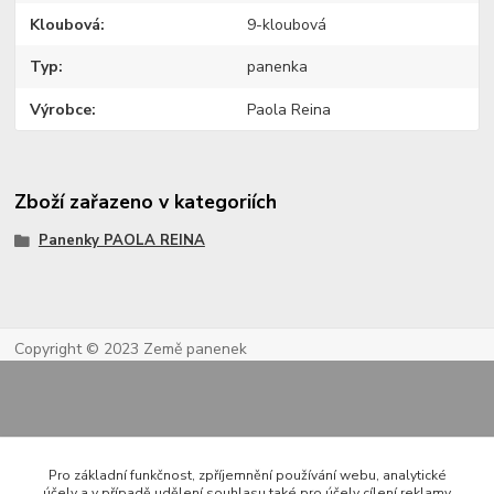
Kloubová
9-kloubová
Typ
panenka
Výrobce
Paola Reina
Zboží zařazeno v kategoriích
Panenky PAOLA REINA
Copyright © 2023 Země panenek
Pro základní funkčnost, zpříjemnění používání webu, analytické
účely a v případě udělení souhlasu také pro účely cílení reklamy