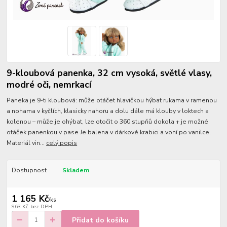
9-kloubová panenka, 32 cm vysoká, světlé vlasy,
modré oči, nemrkací
Paneka je 9-ti kloubová: může otáčet hlavičkou hýbat rukama v ramenou
a nohama v kyčlích, klasicky nahoru a dolu dále má klouby v loktech a
kolenou – může je ohýbat, lze otočit o 360 stupňů dokola + je možné
otáček panenkou v pase Je balena v dárkové krabici a voní po vanilce.
Materiál vin...
celý popis
Dostupnost
Skladem
1 165 Kč
/
ks
963 Kč
bez DPH
Přidat do košíku