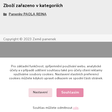
Zboží zařazeno v kategoriích
Panenky PAOLA REINA
Copyright © 2023 Země panenek
Pro základní funkčnost, zpříjemnění používání webu, analytické
účely a v případě udělení souhlasu také pro účely cílení reklamy
využíváme soubory cookies. Nastavení vlastních preferencí
cookies můžete kdykoli upravit odkazem ve spodní části stránek.
Kontakty
Souhlasím
Nastavení
722 000 724
Souhlas můžete odmítnout
zde
.
PO-PÁ 10-20h., SO+NE 14-20h.