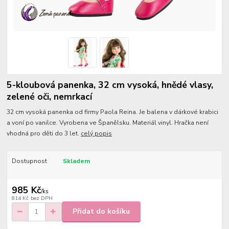
5-kloubová panenka, 32 cm vysoká, hnědé vlasy,
zelené oči, nemrkací
32 cm vysoká panenka od firmy Paola Reina. Je balena v dárkové krabici
a voní po vanilce. Vyrobena ve Španělsku. Materiál vinyl. Hračka není
vhodná pro děti do 3 let.
celý popis
Dostupnost
Skladem
985 Kč
/
ks
814 Kč
bez DPH
Přidat do košíku