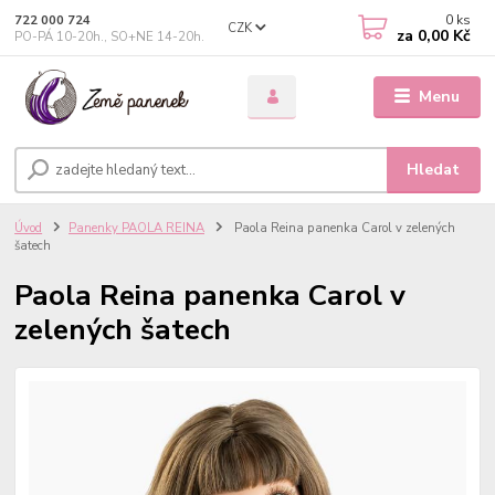
0
ks
722 000 724
CZK
za
0,00 Kč
PO-PÁ 10-20h., SO+NE 14-20h.
Menu
Hledat
Úvod
Panenky PAOLA REINA
Paola Reina panenka Carol v zelených
šatech
Paola Reina panenka Carol v
zelených šatech