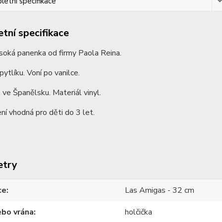
etní specifikace
tní specifikace
soká panenka od firmy Paola Reina.
pytlíku. Voní po vanilce.
ve Španělsku. Materiál vinyl.
ní vhodná pro děti do 3 let.
etry
ce
Las Amigas - 32 cm
ebo vrána
holčička