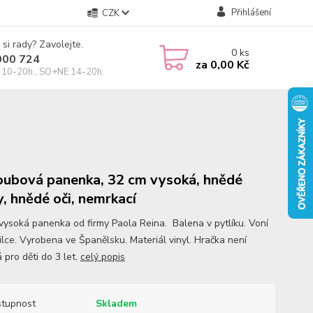
Přihlášení
CZK
 si rady? Zavolejte.
0
ks
000 724
za
0,00 Kč
10-20h., SO+NE 14-20h.
oubová panenka, 32 cm vysoká, hnědé
y, hnědé oči, nemrkací
vysoká panenka od firmy Paola Reina. Balena v pytlíku. Voní
ilce. Vyrobena ve Španělsku. Materiál vinyl. Hračka není
 pro děti do 3 let.
celý popis
tupnost
Skladem