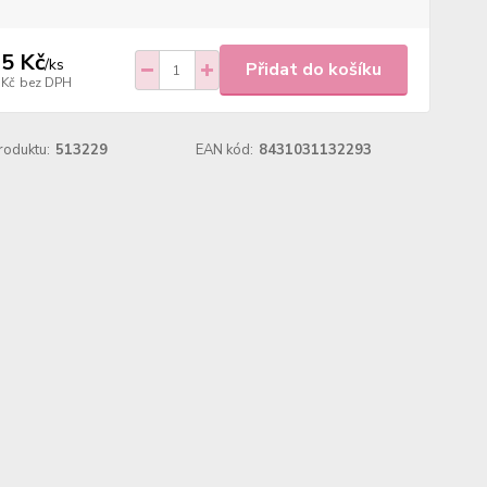
5 Kč
/
ks
Přidat do košíku
 Kč
bez DPH
roduktu:
513229
EAN kód:
8431031132293