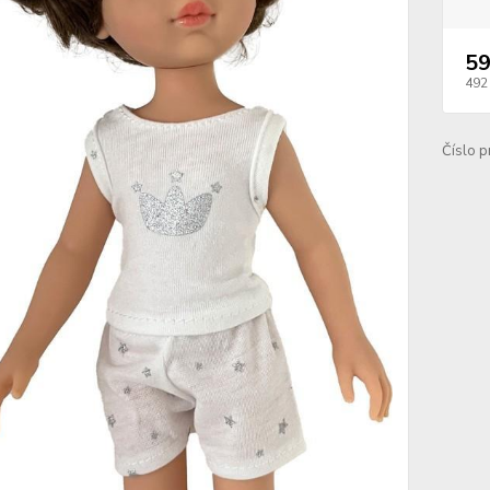
59
492
Číslo p