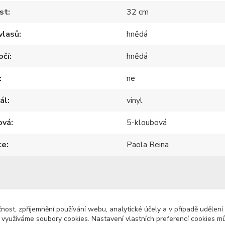
st
32 cm
vlasů
hnědá
očí
hnědá
ne
ál
vinyl
ová
5-kloubová
ce
Paola Reina
zařazeno v kategoriích
čnost, zpříjemnění používání webu, analytické účely a v případě udělení
y využíváme soubory cookies. Nastavení vlastních preferencí cookies mů