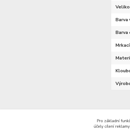
Veliko
Barva 
Barva 
Mrkací
Materi
Kloub
Výrob
Zboží 
Pro základní funk
účely cílení reklam