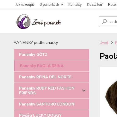
Jak nakoupit
O panenkách
Kontakty
Ke stažení
Rece
PANENKY podle značky
Úvod
Paol
Panenky GÖTZ
Panenky PAOLA REINA
Panenky REINA DEL NORTE
Panenky RUBY RED FASHION
FRIENDS
Panenky SANTORO LONDON
Plyšáci LUCKY DOGGY