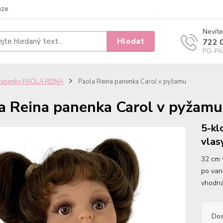
nze
Nevíte
Hledat
722 
PO-PÁ 
Panenky PAOLA REINA
Paola Reina panenka Carol v pyžamu
a Reina panenka Carol v pyžamu
5-kl
vlas
32 cm 
po van
vhodná
Dos