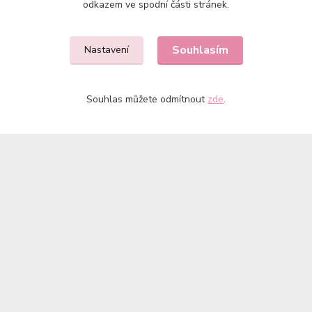
odkazem ve spodní části stránek.
nky PAOLA REINA
Souhlasím
Nastavení
Souhlas můžete odmítnout
zde
.