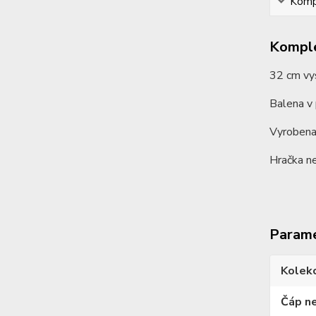
Kompl
Komple
32 cm vy
Balena v 
Vyrobena 
Hračka ne
Param
Kolek
Čáp n