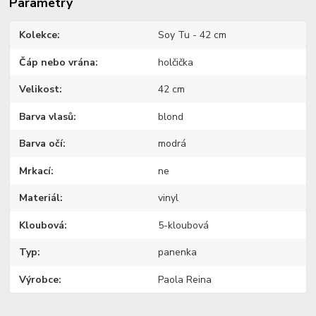
Parametry
Kolekce
Soy Tu - 42 cm
Čáp nebo vrána
holčička
Velikost
42 cm
Barva vlasů
blond
Barva očí
modrá
Mrkací
ne
Materiál
vinyl
Kloubová
5-kloubová
Typ
panenka
Výrobce
Paola Reina