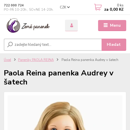
0
ks
722 000 724
CZK
za
0,00 Kč
PO-PÁ 10-20h., SO+NE 14-20h.
Menu
Hledat
Úvod
Panenky PAOLA REINA
Paola Reina panenka Audrey v šatech
Paola Reina panenka Audrey v
šatech