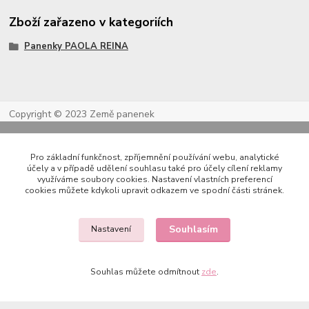
Zboží zařazeno v kategoriích
Panenky PAOLA REINA
Copyright © 2023 Země panenek
Pro základní funkčnost, zpříjemnění používání webu, analytické
účely a v případě udělení souhlasu také pro účely cílení reklamy
využíváme soubory cookies. Nastavení vlastních preferencí
cookies můžete kdykoli upravit odkazem ve spodní části stránek.
Souhlasím
Nastavení
Kontakty
Souhlas můžete odmítnout
zde
.
722 000 724
PO-PÁ 10-20h., SO+NE 14-20h.