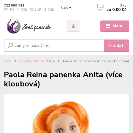
0
ks
722 000 724
CZK
za
0,00 Kč
PO-PÁ 10-20h., SO+NE 14-20h.
Menu
Hledat
Úvod
Panenky PAOLA REINA
Paola Reina panenka Anita (více kloubová)
Paola Reina panenka Anita (více
kloubová)