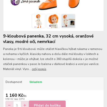
9-kloubová panenka, 32 cm vysoká, oranžové
vlasy, modré oči, nemrkací
Paneka je 9-ti kloubová: může otáčet hlavičkou hýbat rukama v ramenou
a nohama v kyčlích, klasicky nahoru a dolu dále má klouby v loktech a
kolenou – může je ohýbat, lze otočit o 360 stupňů dokola + je možné
otáček panenkou v pase Je balena v dárkové krabici a voní po vanilce.
Materiál vinyl. Vyro...
celý popis
Dostupnost
Skladem
1 160 Kč
/
ks
959 Kč
bez DPH
Přidat do košíku