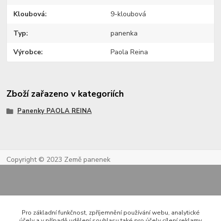
Kloubová
9-kloubová
Typ
panenka
Výrobce
Paola Reina
Zboží zařazeno v kategoriích
Panenky PAOLA REINA
Copyright © 2023 Země panenek
Pro základní funkčnost, zpříjemnění používání webu, analytické
účely a v případě udělení souhlasu také pro účely cílení reklamy