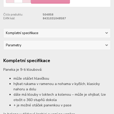
Číslo produktu:
504858
EAN kód:
8431031048587
Kompletní specifikace
Parametry
Kompletní specifikace
Paneka je 9-ti kloubová:
může otáčet hlavičkou
hýbat rukama v ramenou a nohama v kyčlích, klasicky
nahoru a dolu
dále má klouby v loktech a kolenou – může je ohýbat, lze
otočit o 360 stupňů dokola
+ je možné otáček panenkou v pase