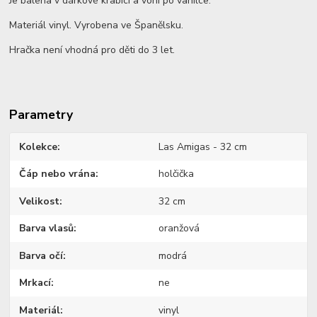
Je balena v dárkové krabici a voní po vanilce.
Materiál vinyl. Vyrobena ve Španělsku.
Hračka není vhodná pro děti do 3 let.
Parametry
Kolekce
Las Amigas - 32 cm
Čáp nebo vrána
holčička
Velikost
32 cm
Barva vlasů
oranžová
Barva očí
modrá
Mrkací
ne
Materiál
vinyl