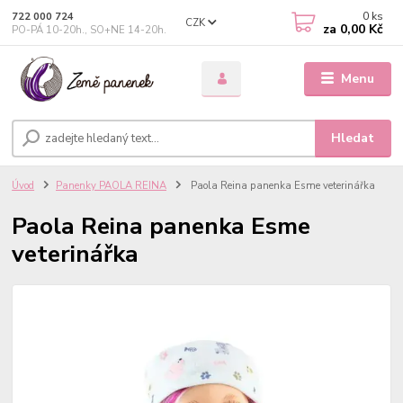
0
ks
722 000 724
CZK
za
0,00 Kč
PO-PÁ 10-20h., SO+NE 14-20h.
Menu
Hledat
Úvod
Panenky PAOLA REINA
Paola Reina panenka Esme veterinářka
Paola Reina panenka Esme
veterinářka