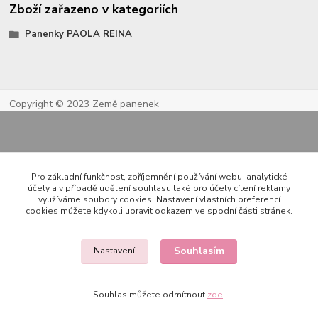
Zboží zařazeno v kategoriích
Panenky PAOLA REINA
Copyright © 2023 Země panenek
Pro základní funkčnost, zpříjemnění používání webu, analytické
účely a v případě udělení souhlasu také pro účely cílení reklamy
využíváme soubory cookies. Nastavení vlastních preferencí
cookies můžete kdykoli upravit odkazem ve spodní části stránek.
Kontakty
Souhlasím
Nastavení
722 000 724
Souhlas můžete odmítnout
zde
.
PO-PÁ 10-20h., SO+NE 14-20h.