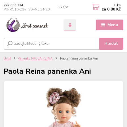
0
ks
722 000 724
CZK
za
0,00 Kč
PO-PÁ 10-20h., SO+NE 14-20h.
Menu
Hledat
Úvod
Panenky PAOLA REINA
Paola Reina panenka Ani
Paola Reina panenka Ani