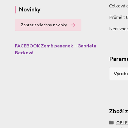
Celková 
Novinky
Průměr: 
Zobrazit všechny novinky
Není vhod
FACEBOOK Země panenek - Gabriela
Becková
Param
Výrob
Zboží 
OBLE