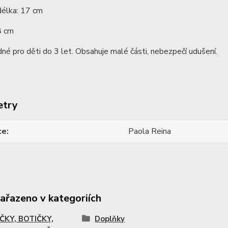
délka: 17 cm
8 cm
né pro děti do 3 let. Obsahuje malé části, nebezpečí udušení.
etry
ce
Paola Reina
zařazeno v kategoriích
ČKY, BOTIČKY,
Doplňky