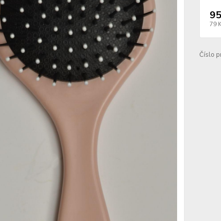
95
79 
Číslo p