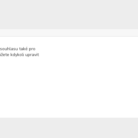
 souhlasu také pro
žete kdykoli upravit
Kontakty
722 000 724
PO-PÁ 10-20h., SO+NE 14-20h.
zemepanenek@gmail.com