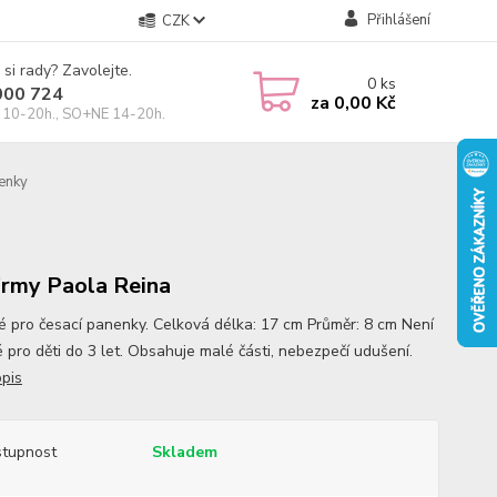
Přihlášení
CZK
 si rady? Zavolejte.
0
ks
000 724
za
0,00 Kč
10-20h., SO+NE 14-20h.
enky
irmy Paola Reina
 pro česací panenky. Celková délka: 17 cm Průměr: 8 cm Není
 pro děti do 3 let. Obsahuje malé části, nebezpečí udušení.
opis
tupnost
Skladem