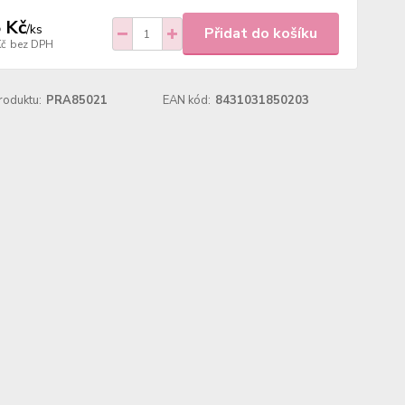
 Kč
/
ks
Přidat do košíku
Kč
bez DPH
roduktu:
PRA85021
EAN kód:
8431031850203