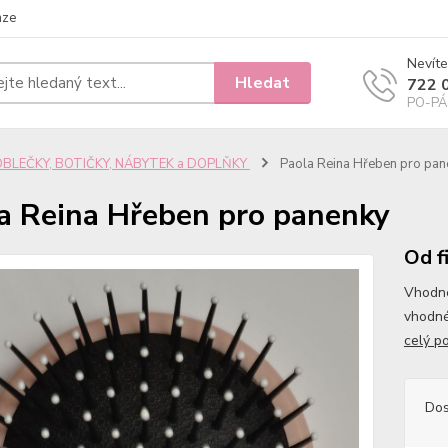
nze
Nevíte
Hledat
722 
PO-PÁ 
OBLEČKY, BOTIČKY, NÁBYTEK a DOPLŇKY
Paola Reina Hřeben pro pan
a Reina Hřeben pro panenky
Od f
Vhodné
vhodné
celý p
Dos