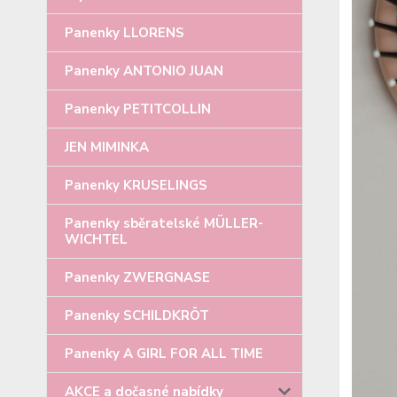
Panenky LLORENS
Panenky ANTONIO JUAN
Panenky PETITCOLLIN
JEN MIMINKA
Panenky KRUSELINGS
Panenky sběratelské MÜLLER-
WICHTEL
Panenky ZWERGNASE
Panenky SCHILDKRÖT
Panenky A GIRL FOR ALL TIME
AKCE a dočasné nabídky