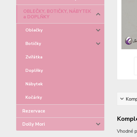
OBLEČKY, BOTIČKY, NÁBYTEK
a DOPLŇKY
Oblečky
Botičky
Zvířátka
Doplňky
Nábytek
Kočárky
Kompl
Rezervace
Komple
Dolly Mori
Vhodné p