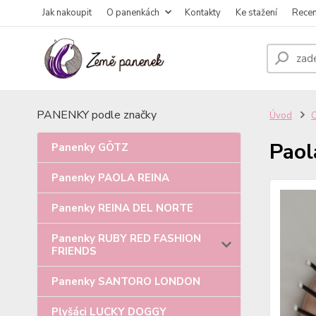
Jak nakoupit
O panenkách
Kontakty
Ke stažení
Rece
PANENKY podle značky
Úvod
Paol
Panenky GÖTZ
Panenky PAOLA REINA
Panenky REINA DEL NORTE
Panenky RUBY RED FASHION
FRIENDS
Panenky SANTORO LONDON
Plyšáci LUCKY DOGGY