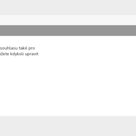
Kontakty
 souhlasu také pro
žete kdykoli upravit
722 000 724
PO-PÁ 10-20h., SO+NE 14-20h.
zemepanenek@gmail.com