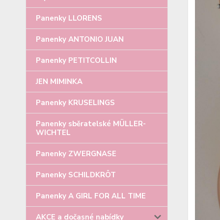
Panenky LLORENS
Panenky ANTONIO JUAN
Panenky PETITCOLLIN
JEN MIMINKA
Panenky KRUSELINGS
Panenky sběratelské MÜLLER-
WICHTEL
Panenky ZWERGNASE
Panenky SCHILDKRÖT
Panenky A GIRL FOR ALL TIME
AKCE a dočasné nabídky