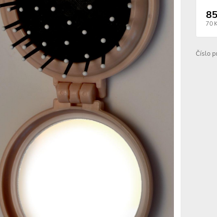
85
70 
Číslo p