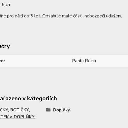
6,5 cm
né pro děti do 3 let. Obsahuje malé části, nebezpečí udušení.
etry
ce
Paola Reina
zařazeno v kategoriích
ČKY, BOTIČKY,
Doplňky
TEK a DOPLŇKY