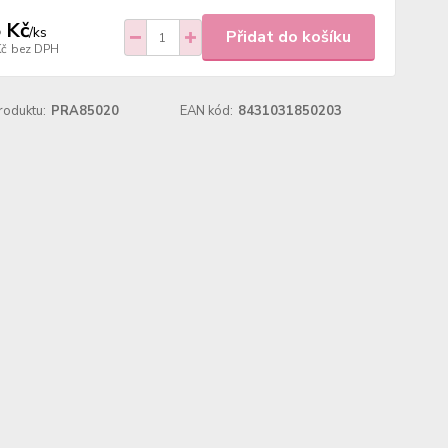
 Kč
/
ks
Přidat do košíku
Kč
bez DPH
roduktu:
PRA85020
EAN kód:
8431031850203