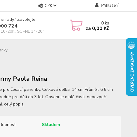
Přihlášení
CZK
 si rady? Zavolejte.
0
ks
000 724
za
0,00 Kč
10-20h., SO+NE 14-20h.
enky
irmy Paola Reina
 pro česací panenky. Celková délka: 14 cm Průměr: 6,5 cm
hodné pro děti do 3 let. Obsahuje malé části, nebezpečí
í.
celý popis
tupnost
Skladem