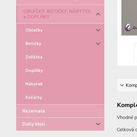
OBLEČKY, BOTIČKY, NÁBYTEK
a DOPLŇKY
Oblečky
Botičky
Zvířátka
Doplňky
Nábytek
Kompl
Kočárky
Komple
Rezervace
Vhodné p
Dolly Mori
Celková 