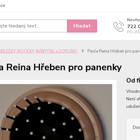
nze
Nevíte
Hledat
722 
PO-PÁ 
OBLEČKY, BOTIČKY, NÁBYTEK a DOPLŇKY
Paola Reina Hřeben pro pan
a Reina Hřeben pro panenky
Od f
Vhodné
Není v
udušen
Dos