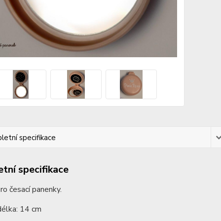
etní specifikace
tní specifikace
ro česací panenky.
délka: 14 cm