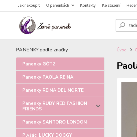
Jak nakoupit
O panenkách
Kontakty
Ke stažení
Rece
PANENKY podle značky
Úvod
Paol
Panenky GÖTZ
Panenky PAOLA REINA
Panenky REINA DEL NORTE
Panenky RUBY RED FASHION
FRIENDS
Panenky SANTORO LONDON
Plyšáci LUCKY DOGGY