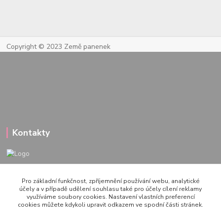
Copyright © 2023 Země panenek
Kontakty
722 000 724
Pro základní funkčnost, zpříjemnění používání webu, analytické
PO-PÁ 10-20h., SO+NE 14-20h.
účely a v případě udělení souhlasu také pro účely cílení reklamy
využíváme soubory cookies. Nastavení vlastních preferencí
zemepanenek@gmail.com
cookies můžete kdykoli upravit odkazem ve spodní části stránek.