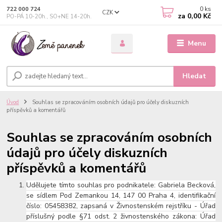
0
ks
722 000 724
CZK
za
0,00 Kč
PO-PÁ 10-20h., SO+NE 14-20h.
Menu
Hledat
Úvod
Souhlas se zpracováním osobních údajů pro účely diskuzních
příspěvků a komentářů
Souhlas se zpracováním osobních
údajů pro účely diskuzních
příspěvků a komentářů
Udělujete tímto souhlas pro podnikatele: Gabriela Becková,
se sídlem Pod Zemankou 14, 147 00 Praha 4, identifikační
číslo: 05458382, zapsaná v Živnostenském rejstříku - Úřad
příslušný podle §71 odst. 2 živnostenského zákona: Úřad