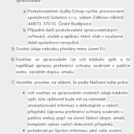
zpracovatelé:
Poskytovatelem služby Eshop-rychle, provozované
společností Golemos s.r.o., sídlem Zátkovo nábřeží
448/73, 370 01, České Budějovice
Případně další poskytovatelé zpracovatelských
softwarů, služeb a aplikací, které však v současné
době společnost nevyužívá.
Osobní údaje nebudou předány mimo území EU.
Souhlas se zpracováním lze vzít kdykoliv zpět, a to
například úpravou preferencí ochrany soukromí v patičce
webu, zasláním dopisu, emailu.
Vezměte, prosíme, na vědomí, že podle Nařízení máte právo:
vzít souhlas se zpracováním osobních údajů kdykoliv
zpět, toto zpětvzetí bude mít za následek
anonymizování informací o diskutujícím u vašich
příspěvků (úpravou preferencí ochrany soukromí v
patičce webu), popř. na slovní žádost (dopis, email)
kompletní výmaz vašich diskuzních příspěvků.
požadovat po Správci informaci, jaké vaše osobní