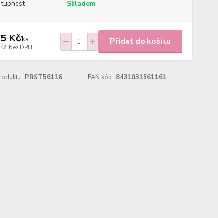
tupnost
Skladem
5 Kč
/
ks
Přidat do košíku
 Kč
bez DPH
roduktu:
PRST56116
EAN kód:
8431031561161