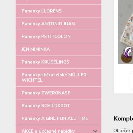
Panenky LLORENS
Panenky ANTONIO JUAN
Panenky PETITCOLLIN
JEN MIMINKA
Panenky KRUSELINGS
Panenky sběratelské MÜLLER-
WICHTEL
Panenky ZWERGNASE
Panenky SCHILDKRÖT
Komple
Panenky A GIRL FOR ALL TIME
Obleček 
AKCE a dočasné nabídky