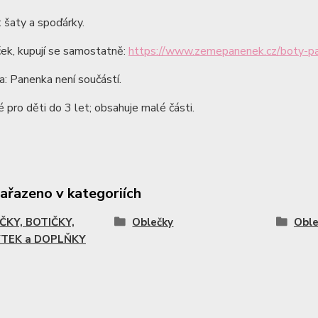
 šaty a spoďárky.
ek, kupují se samostatně:
https://www.zemepanenek.cz/boty-pa
: Panenka není součástí.
pro děti do 3 let; obsahuje malé části.
zařazeno v kategoriích
ČKY, BOTIČKY,
Oblečky
Oble
TEK a DOPLŇKY