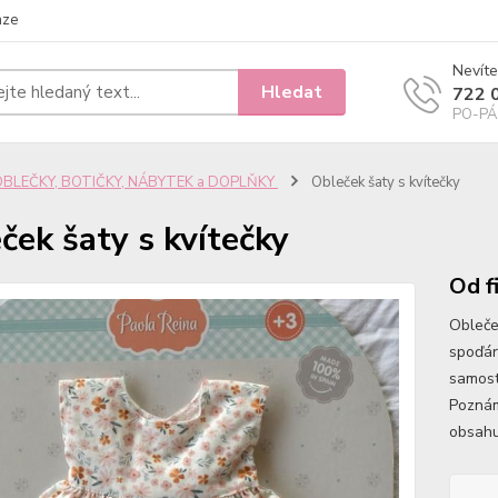
nze
Nevíte
Hledat
722 
PO-PÁ 
OBLEČKY, BOTIČKY, NÁBYTEK a DOPLŇKY
Obleček šaty s kvítečky
ček šaty s kvítečky
Od f
Obleče
spoďárk
samost
Poznám
obsahu