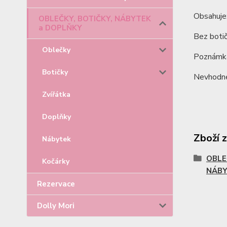
Obsahuje:
OBLEČKY, BOTIČKY, NÁBYTEK
a DOPLŇKY
Bez botič
Oblečky
Poznámka
Botičky
Nevhodné 
Zvířátka
Doplňky
Zboží 
Nábytek
OBLE
Kočárky
NÁBY
Rezervace
Dolly Mori