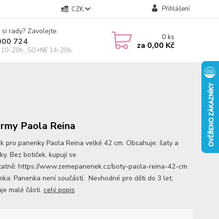
Přihlášení
CZK
 si rady? Zavolejte.
0
ks
000 724
za
0,00 Kč
10-20h., SO+NE 14-20h.
irmy Paola Reina
k pro panenky Paola Reina velké 42 cm. Obsahuje: šaty a
y. Bez botiček, kupují se
atně: https://www.zemepanenek.cz/boty-paola-reina-42-cm
ka: Panenka není součástí. Nevhodné pro děti do 3 let;
je malé části.
celý popis