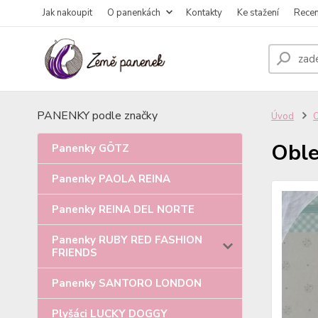
Jak nakoupit
O panenkách
Kontakty
Ke stažení
Rece
PANENKY podle značky
Úvod
Oble
Panenky GÖTZ
Panenky PAOLA REINA
Panenky REINA DEL NORTE
Panenky RUBY RED FASHION
FRIENDS
Panenky SANTORO LONDON
Plyšáci LUCKY DOGGY