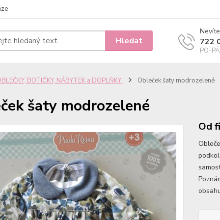
nze
Nevíte
Hledat
722 
PO-PÁ 
OBLEČKY, BOTIČKY, NÁBYTEK a DOPLŇKY
Obleček šaty modrozelené
ček šaty modrozelené
Od f
Obleče
podkol
samost
Poznám
obsahu