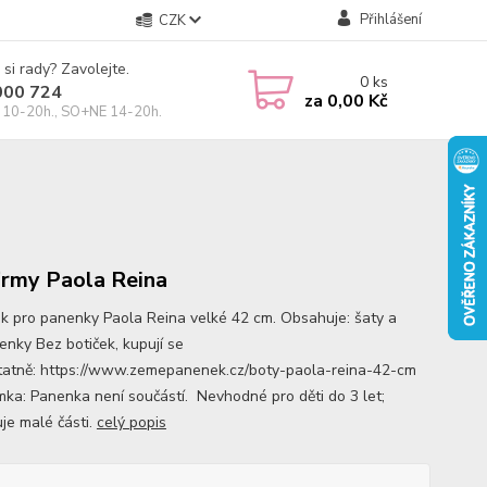
Přihlášení
CZK
 si rady? Zavolejte.
0
ks
000 724
za
0,00 Kč
10-20h., SO+NE 14-20h.
irmy Paola Reina
k pro panenky Paola Reina velké 42 cm. Obsahuje: šaty a
enky Bez botiček, kupují se
atně: https://www.zemepanenek.cz/boty-paola-reina-42-cm
ka: Panenka není součástí. Nevhodné pro děti do 3 let;
je malé části.
celý popis