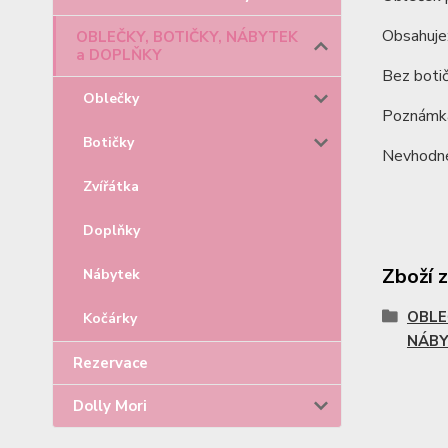
Obsahuje
OBLEČKY, BOTIČKY, NÁBYTEK
a DOPLŇKY
Bez botič
Oblečky
Poznámka
Botičky
Nevhodné 
Zvířátka
Doplňky
Zboží 
Nábytek
OBLE
Kočárky
NÁBY
Rezervace
Dolly Mori