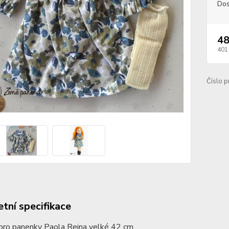
Dos
48
401
Číslo p
tní specifikace
pro panenky Paola Reina velké 42 cm.