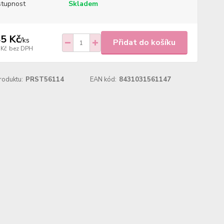
tupnost
Skladem
5 Kč
/
ks
Přidat do košíku
 Kč
bez DPH
roduktu:
PRST56114
EAN kód:
8431031561147