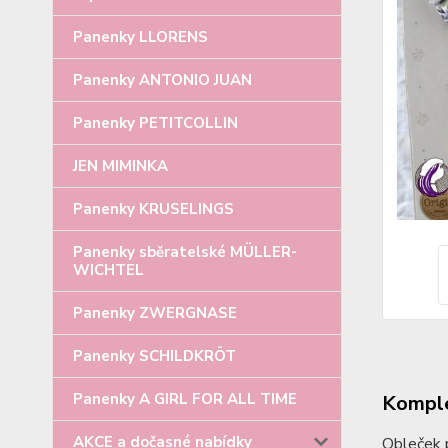
Panenky LLORENS
Panenky ANTONIO JUAN
Panenky PETITCOLLIN
JEN MIMINKA
Panenky KRUSELINGS
Panenky sběratelské MÜLLER-
WICHTEL
Panenky ZWERGNASE
Panenky SCHILDKRÖT
Panenky A GIRL FOR ALL TIME
Komple
AKCE a dočasné nabídky
Obleček 