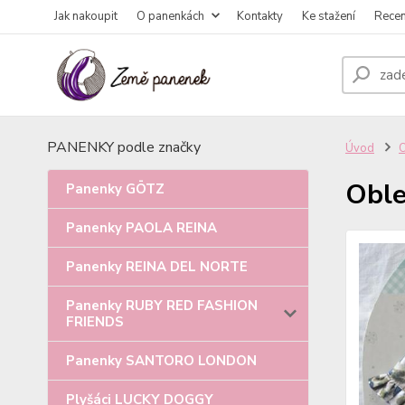
Jak nakoupit
O panenkách
Kontakty
Ke stažení
Rece
PANENKY podle značky
Úvod
Oble
Panenky GÖTZ
Panenky PAOLA REINA
Panenky REINA DEL NORTE
Panenky RUBY RED FASHION
FRIENDS
Panenky SANTORO LONDON
Plyšáci LUCKY DOGGY