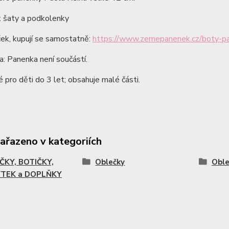
: šaty a podkolenky
ek, kupují se samostatně:
https://www.zemepanenek.cz/boty-pa
: Panenka není součástí.
pro děti do 3 let; obsahuje malé části.
zařazeno v kategoriích
ČKY, BOTIČKY,
Oblečky
Oble
TEK a DOPLŇKY