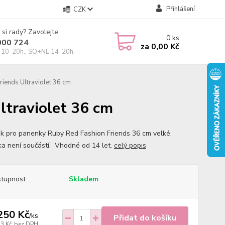
Přihlášení
CZK
 si rady? Zavolejte.
0
ks
000 724
za
0,00 Kč
10-20h., SO+NE 14-20h.
iends Ultraviolet 36 cm
ltraviolet 36 cm
k pro panenky Ruby Red Fashion Friends 36 cm velké.
a není součástí. Vhodné od 14 let.
celý popis
tupnost
Skladem
250 Kč
/
ks
Přidat do košíku
33 Kč
bez DPH