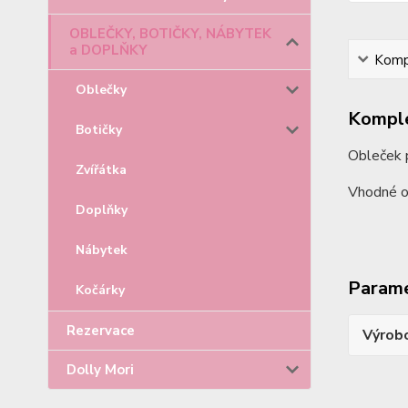
OBLEČKY, BOTIČKY, NÁBYTEK
a DOPLŇKY
Kompl
Oblečky
Komple
Botičky
Obleček 
Zvířátka
Vhodné o
Doplňky
Nábytek
Param
Kočárky
Rezervace
Výrob
Dolly Mori