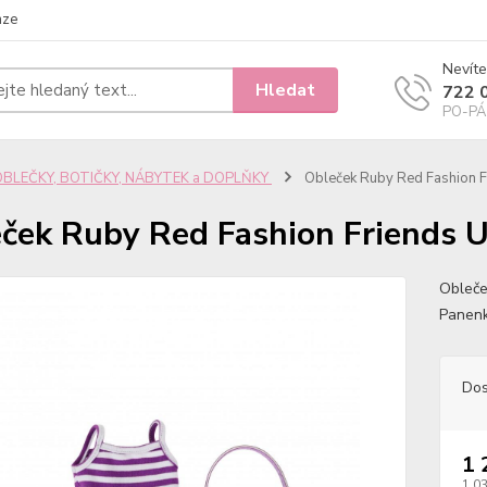
nze
Nevíte
Hledat
722 
PO-PÁ 
OBLEČKY, BOTIČKY, NÁBYTEK a DOPLŇKY
Obleček Ruby Red Fashion Fr
ček Ruby Red Fashion Friends U
Obleče
Panenk
Dos
1 
1 0