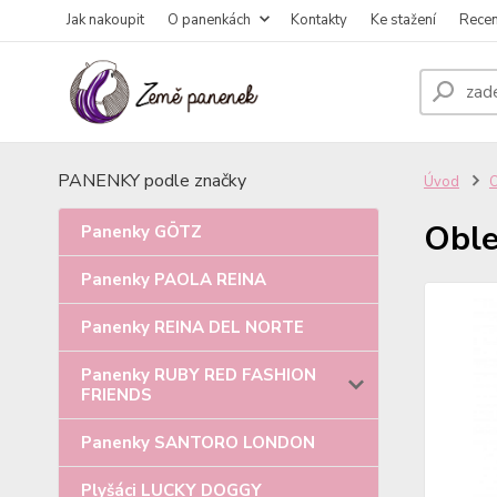
Jak nakoupit
O panenkách
Kontakty
Ke stažení
Rece
PANENKY podle značky
Úvod
Oble
Panenky GÖTZ
Panenky PAOLA REINA
Panenky REINA DEL NORTE
Panenky RUBY RED FASHION
FRIENDS
Panenky SANTORO LONDON
Plyšáci LUCKY DOGGY