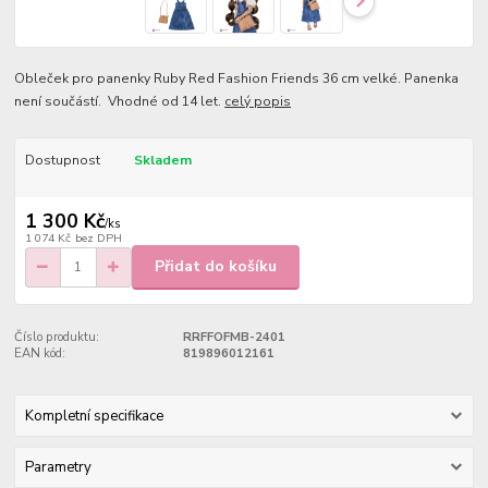
Obleček pro panenky Ruby Red Fashion Friends 36 cm velké. Panenka
není součástí. Vhodné od 14 let.
celý popis
Dostupnost
Skladem
1 300 Kč
/
ks
1 074 Kč
bez DPH
Přidat do košíku
Číslo produktu:
RRFFOFMB-2401
EAN kód:
819896012161
Kompletní specifikace
Parametry