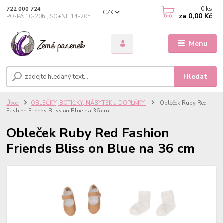
0
ks
722 000 724
CZK
za
0,00 Kč
PO-PÁ 10-20h., SO+NE 14-20h.
Menu
Hledat
Úvod
OBLEČKY, BOTIČKY, NÁBYTEK a DOPLŇKY
Obleček Ruby Red
Fashion Friends Bliss on Blue na 36 cm
Obleček Ruby Red Fashion
Friends Bliss on Blue na 36 cm