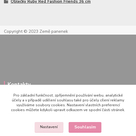
Oblečky Ruby Red Fashion Friends 36 cm
Copyright © 2023 Země panenek
Kontakty
Pro základní funkčnost, zpříjemnění používání webu, analytické
účely a v případě udělení souhlasu také pro účely cílení reklamy
využíváme soubory cookies. Nastavení vlastních preferencí
722 000 724
cookies můžete kdykoli upravit odkazem ve spodní části stránek.
PO-PÁ 10-20h., SO+NE 14-20h.
zemepanenek@gmail.com
Souhlasím
Nastavení