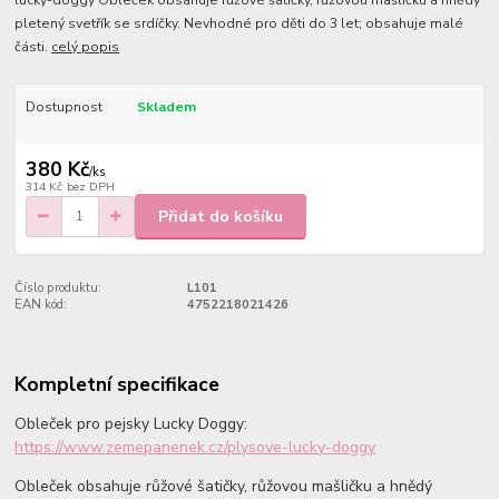
lucky-doggy Obleček obsahuje růžové šatičky, růžovou mašličku a hnědý
pletený svetřík se srdíčky. Nevhodné pro děti do 3 let; obsahuje malé
části.
celý popis
Dostupnost
Skladem
380 Kč
/
ks
314 Kč
bez DPH
Přidat do košíku
Číslo produktu:
L101
EAN kód:
4752218021426
Kompletní specifikace
Obleček pro pejsky Lucky Doggy:
https://www.zemepanenek.cz/plysove-lucky-doggy
Obleček obsahuje růžové šatičky, růžovou mašličku a hnědý