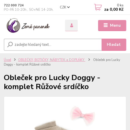
0
ks
722 000 724
CZK
za
0,00 Kč
PO-PÁ 10-20h., SO+NE 14-20h.
Menu
Hledat
Úvod
OBLEČKY, BOTIČKY, NÁBYTEK a DOPLŇKY
Obleček pro Lucky
Doggy - komplet Růžové srdíčko
Obleček pro Lucky Doggy -
komplet Růžové srdíčko