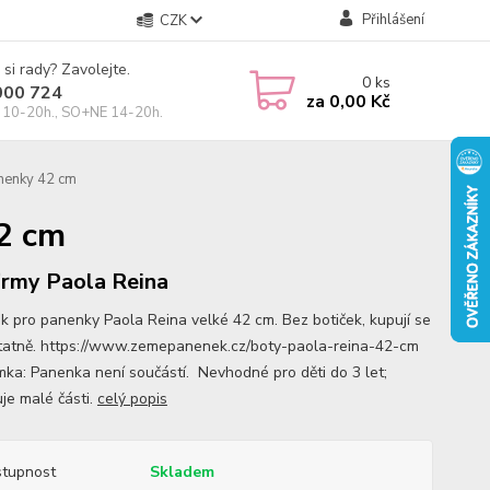
Přihlášení
CZK
 si rady? Zavolejte.
0
ks
000 724
za
0,00 Kč
10-20h., SO+NE 14-20h.
anenky 42 cm
2 cm
irmy Paola Reina
k pro panenky Paola Reina velké 42 cm. Bez botiček, kupují se
atně. https://www.zemepanenek.cz/boty-paola-reina-42-cm
ka: Panenka není součástí. Nevhodné pro děti do 3 let;
je malé části.
celý popis
tupnost
Skladem