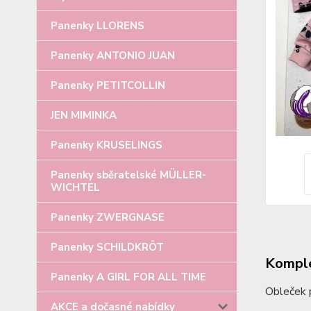
Panenky LLORENS
Panenky ANTONIO JUAN
Panenky PETITCOLLIN
JEN MIMINKA
Panenky KRUSELINGS
Panenky sběratelské MÜLLER-
WICHTEL
Panenky ZWERGNASE
Panenky SCHILDKRÖT
Komple
Panenky A GIRL FOR ALL TIME
Obleček p
AKCE a dočasné nabídky