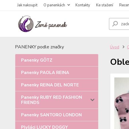
Jak nakoupit
O panenkách
Kontakty
Ke stažení
Rece
PANENKY podle značky
Úvod
Oble
Panenky GÖTZ
Panenky PAOLA REINA
Panenky REINA DEL NORTE
Panenky RUBY RED FASHION
FRIENDS
Panenky SANTORO LONDON
Plyšáci LUCKY DOGGY