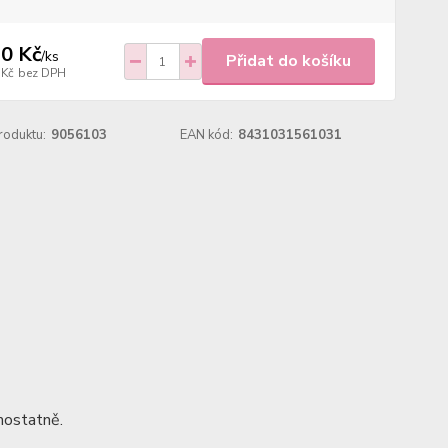
0 Kč
/
ks
Přidat do košíku
 Kč
bez DPH
roduktu:
9056103
EAN kód:
8431031561031
mostatně.