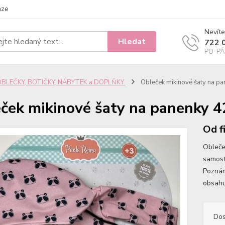
nze
Nevíte
Hledat
722 
PO-PÁ 
OBLEČKY, BOTIČKY, NÁBYTEK a DOPLŇKY
Obleček mikinové šaty na p
ček mikinové šaty na panenky 4
Od f
Obleče
samost
Poznám
obsahu
Dos