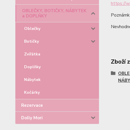
https://
OBLEČKY, BOTIČKY, NÁBYTEK
Poznámka
a DOPLŇKY
Nevhodné 
Oblečky
Botičky
Zvířátka
Zboží 
Doplňky
OBLE
Nábytek
NÁBY
Kočárky
Rezervace
Dolly Mori