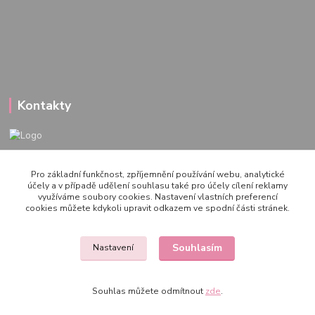
Kontakty
722 000 724
Pro základní funkčnost, zpříjemnění používání webu, analytické
PO-PÁ 10-20h., SO+NE 14-20h.
účely a v případě udělení souhlasu také pro účely cílení reklamy
využíváme soubory cookies. Nastavení vlastních preferencí
zemepanenek@gmail.com
cookies můžete kdykoli upravit odkazem ve spodní části stránek.
Souhlasím
Nastavení
Souhlas můžete odmítnout
zde
.
Vytvořeno na
Eshop-rychle.cz