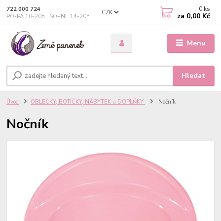
0
ks
722 000 724
CZK
za
0,00 Kč
PO-PÁ 10-20h., SO+NE 14-20h.
Menu
Hledat
Úvod
OBLEČKY, BOTIČKY, NÁBYTEK a DOPLŇKY
Nočník
Nočník