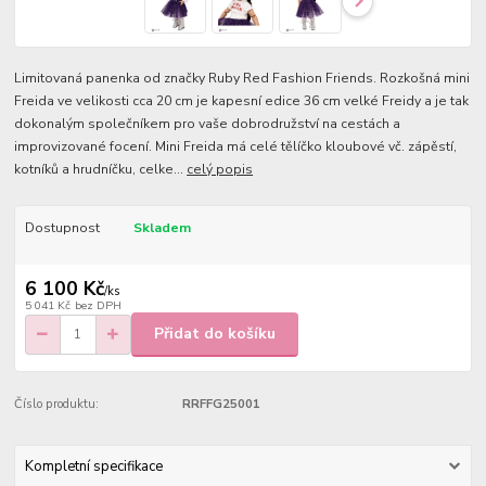
Limitovaná panenka od značky Ruby Red Fashion Friends. Rozkošná mini
Freida ve velikosti cca 20 cm je kapesní edice 36 cm velké Freidy a je tak
dokonalým společníkem pro vaše dobrodružství na cestách a
improvizované focení. Mini Freida má celé tělíčko kloubové vč. zápěstí,
kotníků a hrudníčku, celke...
celý popis
Dostupnost
Skladem
6 100 Kč
/
ks
5 041 Kč
bez DPH
Přidat do košíku
Číslo produktu:
RRFFG25001
Kompletní specifikace