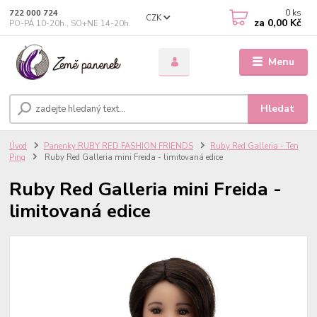
0
ks
722 000 724
CZK
za
0,00 Kč
PO-PÁ 10-20h., SO+NE 14-20h.
Menu
Hledat
Úvod
Panenky RUBY RED FASHION FRIENDS
Ruby Red Galleria - Ten
Ping
Ruby Red Galleria mini Freida - limitovaná edice
Ruby Red Galleria mini Freida -
limitovaná edice