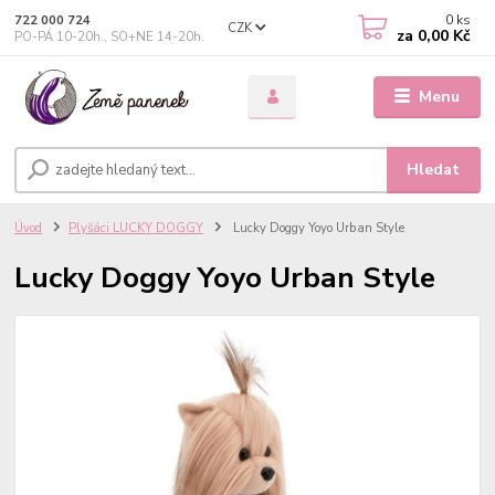
0
ks
722 000 724
CZK
za
0,00 Kč
PO-PÁ 10-20h., SO+NE 14-20h.
Menu
Hledat
Úvod
Plyšáci LUCKY DOGGY
Lucky Doggy Yoyo Urban Style
Lucky Doggy Yoyo Urban Style