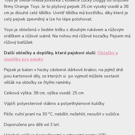
Yoyo je světle hnědá jorkšírka z kolekce Lucky Doggy od lotyšské
firmy Orange Toys. Je to plyšový pejsek 25 cm vysoký vsedě a 38
cm je dlouhé celé tělíčko. Uvnitř tělíčka má kostřičku, díky které je
celý pejsek zpevněný a lze ho lépe polohovat.
Yoyo je oblečená v šedém tričku s dlouhým rukávem a růžovým
srdíčkem a růžové sukně. Na nohou má růžové kozačky. Pejsem má
růžový baťůžek.
Další oblečky a doplňky, které pejskovi sluší:
Oblečky a
doplňky pro pejsky
Pejsek je balen v hezky zdobené dárkové krabici, na jejímž dně
jsou kartonové díly, ze kterých si po vyjmutí můžete sestavit
věšák na oblečky se čtyřmi ramínky.
Celková výška: 38 cm, výška vsedě: 25 cm
Výplň: polyesterové vlákno a polyethylenové kuličky
Péče: ruční praní na 30 °C, nebělit, nežehlit, nesušit v sušičce
Doporučeno pro děti od 3 let.