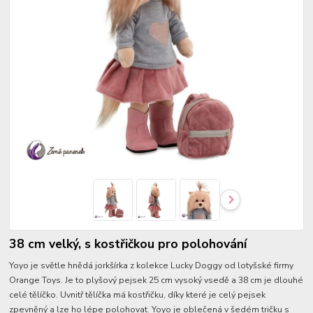
38 cm velký, s kostřičkou pro polohování
Yoyo je světle hnědá jorkšírka z kolekce Lucky Doggy od lotyšské firmy
Orange Toys. Je to plyšový pejsek 25 cm vysoký vsedě a 38 cm je dlouhé
celé tělíčko. Uvnitř tělíčka má kostřičku, díky které je celý pejsek
zpevněný a lze ho lépe polohovat. Yoyo je oblečená v šedém tričku s