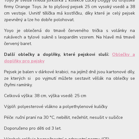
Yoyo je světle hnědá jorkšírka z kolekce Lucky Doggy od lotyšské
firmy Orange Toys. Je to plyšový pejsek 25 cm vysoký vsedě a 38
cm vestoje. Uvnitř tělíčka má kostřičku, díky které je celý pejsek
zpevněný a lze ho dobře polohovat.
Yoyo je oblečená do tmavě červeného trička s volánky na
rukávech a tylové sukně s leopardím vzorem. Na hlavě má tmavě
červený baret.
Další oblečky a doplňky, které pejskovi sluší:
Oblečky a
doplňky pro pejsky
Pejsek je balen v dárkové krabici, na jejímž dně jsou kartonové díly,
ze kterých si po vyjmutí můžete sestavit věšák na oblečky se
čtyřmi ramínky.
Celková výška: 38 cm, výška vsedě: 25 cm
Výplň: polyesterové vlákno a polyethylenové kuličky
Péče: ruční praní na 30 °C, nebělit, nežehlit, nesušit v sušičce
Doporučeno pro děti od 3 let.