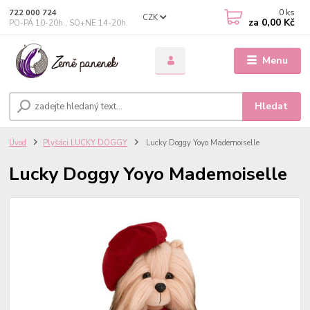
0
ks
722 000 724
CZK
za
0,00 Kč
PO-PÁ 10-20h., SO+NE 14-20h.
Menu
Hledat
Úvod
Plyšáci LUCKY DOGGY
Lucky Doggy Yoyo Mademoiselle
Lucky Doggy Yoyo Mademoiselle