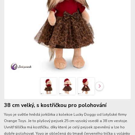
38 cm velký, s kostřičkou pro polohování
Yoyo je světle hnědá jorkšírka z kolekce Lucky Doggy od lotyšské firmy
Orange Toys. Je to plyšový pejsek 25 cm vysoký vsedě a 38 cm vestoje.
Uvnitř tělíčka má kostřičku, díky které je celý pejsek zpevněný a lze ho
dobře polohovat. Yoyo je oblečená do tmavě červeného trička s volánky