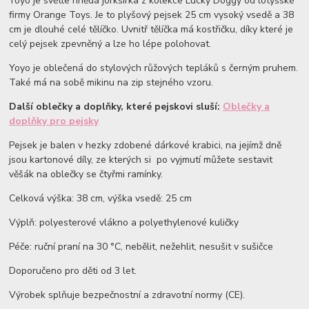
Yoyo je světle hnědá jorkšírka z kolekce Lucky Doggy od lotyšské
firmy Orange Toys. Je to plyšový pejsek 25 cm vysoký vsedě a 38
cm je dlouhé celé tělíčko. Uvnitř tělíčka má kostřičku, díky které je
celý pejsek zpevněný a lze ho lépe polohovat.
Yoyo je oblečená do stylových růžových tepláků s černým pruhem.
Také má na sobě mikinu na zip stejného vzoru.
Další oblečky a doplňky, které pejskovi sluší:
Oblečky a
doplňky pro pejsky
Pejsek je balen v hezky zdobené dárkové krabici, na jejímž dně
jsou kartonové díly, ze kterých si po vyjmutí můžete sestavit
věšák na oblečky se čtyřmi ramínky.
Celková výška: 38 cm, výška vsedě: 25 cm
Výplň: polyesterové vlákno a polyethylenové kuličky
Péče: ruční praní na 30 °C, nebělit, nežehlit, nesušit v sušičce
Doporučeno pro děti od 3 let.
Výrobek splňuje bezpečnostní a zdravotní normy (CE).