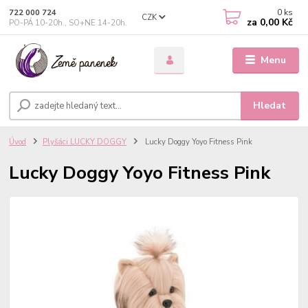
0
ks
722 000 724
CZK
za
0,00 Kč
PO-PÁ 10-20h., SO+NE 14-20h.
Menu
Hledat
Úvod
Plyšáci LUCKY DOGGY
Lucky Doggy Yoyo Fitness Pink
Lucky Doggy Yoyo Fitness Pink