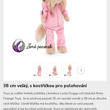
38 cm velký, s kostřičkou pro polohování
Yoyo je světle hnědá jorkšírka z kolekce Lucky Doggy od lotyšské firmy
Orange Toys. Je to plyšový pejsek 25 cm vysoký vsedě a 38 cm je dlouhé
celé tělíčko. Uvnitř tělíčka má kostřičku, díky které je celý pejsek
zpevněný a lze ho lépe polohovat. Yoyo je oblečená do stylových