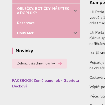
Komple
OBLEČKY, BOTIČKY, NÁBYTEK
Lili Perl
a DOPLŇKY
vsedě a 3
držet tla
Rezervace
Lili Perl
Dolly Mori
růžové sp
nožičkách
Novinky
Další ob
Pejsek je
Zobrazit všechny novinky
na oblečk
Celková 
FACEBOOK Země panenek - Gabriela
Becková
Výplň: po
Péče: ručn