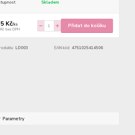
tupnost
Skladem
5 Kč
/
ks
Přidat do košíku
 Kč
bez DPH
roduktu:
LD003
EAN kód:
4751025414506
Parametry