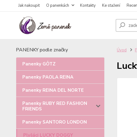
Jak nakoupit
O panenkách
Kontakty
Ke stažení
Rece
PANENKY podle značky
Úvod
Lucky
Panenky GÖTZ
Panenky PAOLA REINA
Panenky REINA DEL NORTE
Panenky RUBY RED FASHION
FRIENDS
Panenky SANTORO LONDON
Plyšáci LUCKY DOGGY