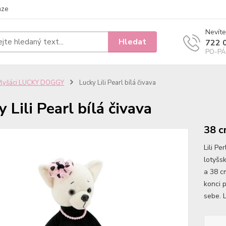
nze
Nevíte
Hledat
722 
PO-PÁ 
Plyšáci LUCKY DOGGY
Lucky Lili Pearl bílá čivava
 Lili Pearl bílá čivava
38 c
Lili Pe
lotyšs
a 38 cm
konci 
sebe. L