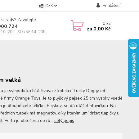
Přihlášení
CZK
 si rady? Zavolejte.
0
ks
000 724
za
0,00 Kč
10-20h., SO+NE 14-20h.
m velká
rla je sympatická bílá čivava z kolekce Lucky Doggy od
ké firmy Orange Toys. Je to plyšový pejsek 25 cm vysoký vsedě
 je dlouhé celé tělíčko. Pejskovi se dá otáčet hlavičkou. Na
předních tlapek má magnetky, díky kterým umí držet tlapičky u
ili Perla je oblečena do rů...
celý popis