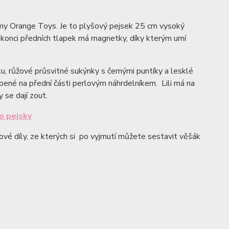
irmy Orange Toys. Je to plyšový pejsek 25 cm vysoký
a konci předních tlapek má magnetky, díky kterým umí
šku, růžové průsvitné sukýnky s černými puntíky a lesklé
obené na přední části perlovým náhrdelníkem. Lili má na
 se dají zout.
o pejsky
nové díly, ze kterých si po vyjmutí můžete sestavit věšák