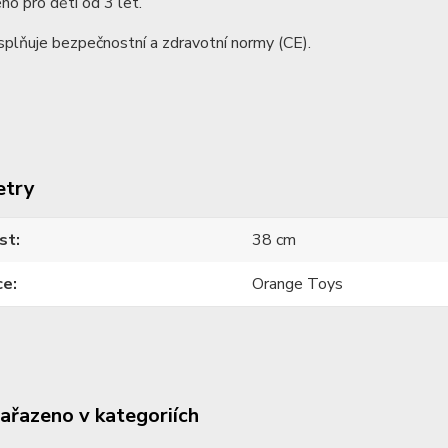
o pro děti od 3 let.
plňuje bezpečnostní a zdravotní normy (CE).
etry
st
38 cm
ce
Orange Toys
zařazeno v kategoriích