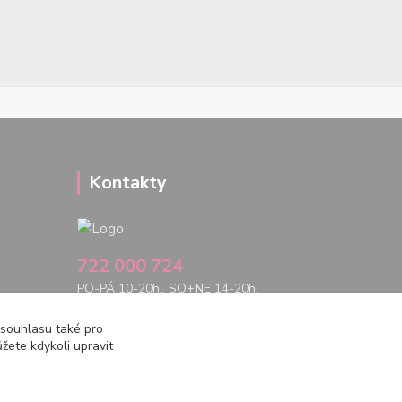
Kontakty
722 000 724
PO-PÁ 10-20h., SO+NE 14-20h.
zemepanenek@gmail.com
 souhlasu také pro
žete kdykoli upravit