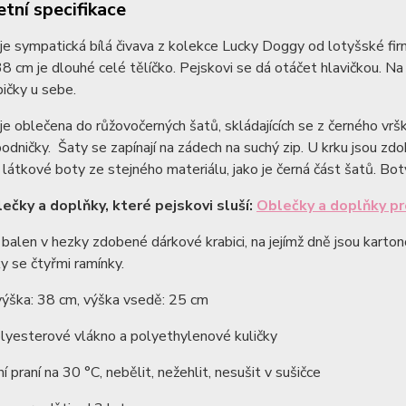
tní specifikace
a je sympatická bílá čivava z kolekce Lucky Doggy od lotyšské f
8 cm je dlouhé celé tělíčko. Pejskovi se dá otáčet hlavičkou. N
pičky u sebe.
a je oblečena do růžovočerných šatů, skládajících se z černého vr
odničky. Šaty se zapínají na zádech na suchý zip. U krku jsou zd
 látkové boty ze stejného materiálu, jako je černá část šatů. Boty
lečky a doplňky, které pejskovi sluší:
Oblečky a doplňky pr
 balen v hezky zdobené dárkové krabici, na jejímž dně jsou karto
y se čtyřmi ramínky.
výška: 38 cm, výška vsedě: 25 cm
lyesterové vlákno a polyethylenové kuličky
í praní na 30 °C, nebělit, nežehlit, nesušit v sušičce