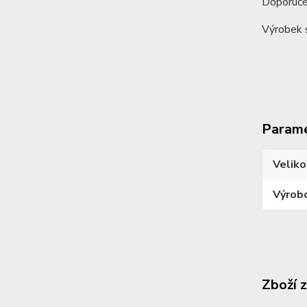
Doporučen
Výrobek s
Param
Veliko
Výrob
Zboží 