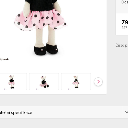
Dos
79
657
Číslo p
etní specifikace