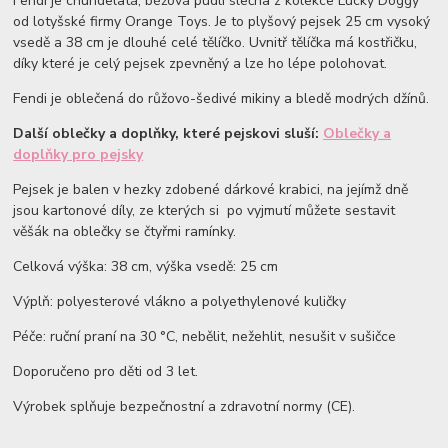
Fendi je chundelatá, béžová pudlí slečna z kolekce Lucky Doggy
od lotyšské firmy Orange Toys. Je to plyšový pejsek 25 cm vysoký
vsedě a 38 cm je dlouhé celé tělíčko. Uvnitř tělíčka má kostřičku,
díky které je celý pejsek zpevněný a lze ho lépe polohovat.
Fendi je oblečená do růžovo-šedivé mikiny a bledě modrých džínů.
Další oblečky a doplňky, které pejskovi sluší:
Oblečky a
doplňky pro pejsky
Pejsek je balen v hezky zdobené dárkové krabici, na jejímž dně
jsou kartonové díly, ze kterých si po vyjmutí můžete sestavit
věšák na oblečky se čtyřmi ramínky.
Celková výška: 38 cm, výška vsedě: 25 cm
Výplň: polyesterové vlákno a polyethylenové kuličky
Péče: ruční praní na 30 °C, nebělit, nežehlit, nesušit v sušičce
Doporučeno pro děti od 3 let.
Výrobek splňuje bezpečnostní a zdravotní normy (CE).