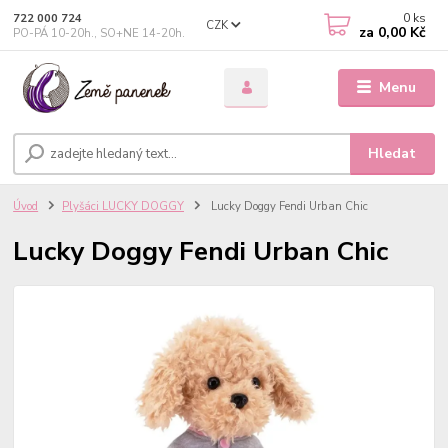
0
ks
722 000 724
CZK
za
0,00 Kč
PO-PÁ 10-20h., SO+NE 14-20h.
Menu
Hledat
Úvod
Plyšáci LUCKY DOGGY
Lucky Doggy Fendi Urban Chic
Lucky Doggy Fendi Urban Chic