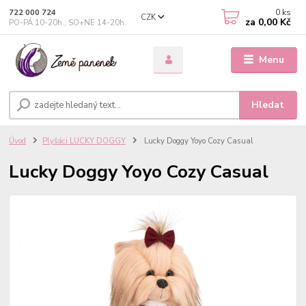
0
ks
722 000 724
CZK
za
0,00 Kč
PO-PÁ 10-20h., SO+NE 14-20h.
Menu
Hledat
Úvod
Plyšáci LUCKY DOGGY
Lucky Doggy Yoyo Cozy Casual
Lucky Doggy Yoyo Cozy Casual