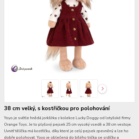
38 cm velký, s kostřičkou pro polohování
Yoyo je světle hnědá jorkšírka z kolekce Lucky Doggy od lotyšské firmy
Orange Toys. Je to plyšový pejsek 25 cm vysoký vsedě a 38 cm vestoje.
Uvnitř tělíčka má kostřičku, díky které je celý pejsek zpevněný a lze ho
dobře polohovat. Yoyo je oblečená do bílého trička se srdíčky a