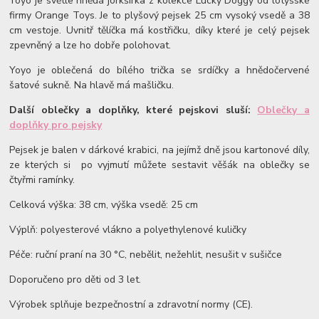
Yoyo je světle hnědá jorkšírka z kolekce Lucky Doggy od lotyšské
firmy Orange Toys. Je to plyšový pejsek 25 cm vysoký vsedě a 38
cm vestoje. Uvnitř tělíčka má kostřičku, díky které je celý pejsek
zpevněný a lze ho dobře polohovat.
Yoyo je oblečená do bílého trička se srdíčky a hnědočervené
šatové sukně. Na hlavě má mašličku.
Další oblečky a doplňky, které pejskovi sluší:
Oblečky a
doplňky pro pejsky
Pejsek je balen v dárkové krabici, na jejímž dně jsou kartonové díly,
ze kterých si po vyjmutí můžete sestavit věšák na oblečky se
čtyřmi ramínky.
Celková výška: 38 cm, výška vsedě: 25 cm
Výplň: polyesterové vlákno a polyethylenové kuličky
Péče: ruční praní na 30 °C, nebělit, nežehlit, nesušit v sušičce
Doporučeno pro děti od 3 let.
Výrobek splňuje bezpečnostní a zdravotní normy (CE).