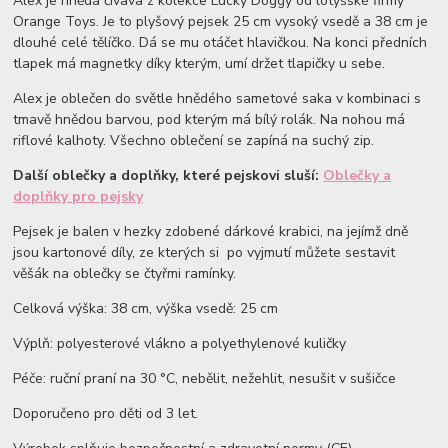
Alex je hnědá čivava z kolekce Lucky Doggy od lotyšské firmy
Orange Toys. Je to plyšový pejsek 25 cm vysoký vsedě a 38 cm je
dlouhé celé tělíčko. Dá se mu otáčet hlavičkou. Na konci předních
tlapek má magnetky díky kterým, umí držet tlapičky u sebe.
Alex je oblečen do světle hnědého sametové saka v kombinaci s
tmavě hnědou barvou, pod kterým má bílý rolák. Na nohou má
riflové kalhoty. Všechno oblečení se zapíná na suchý zip.
Další oblečky a doplňky, které pejskovi sluší:
Oblečky a
doplňky pro pejsky
Pejsek je balen v hezky zdobené dárkové krabici, na jejímž dně
jsou kartonové díly, ze kterých si po vyjmutí můžete sestavit
věšák na oblečky se čtyřmi ramínky.
Celková výška: 38 cm, výška vsedě: 25 cm
Výplň: polyesterové vlákno a polyethylenové kuličky
Péče: ruční praní na 30 °C, nebělit, nežehlit, nesušit v sušičce
Doporučeno pro děti od 3 let.