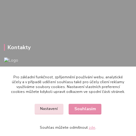
Kontakty
722 000 724
Pro základní funkčnost, zpříjemnění používání webu, analytické
PO-PÁ 10-20h., SO+NE 14-20h.
účely a v případě udělení souhlasu také pro účely cílení reklamy
využíváme soubory cookies. Nastavení vlastních preferencí
zemepanenek@gmail.com
cookies můžete kdykoli upravit odkazem ve spodní části stránek.
Souhlasím
Nastavení
Souhlas můžete odmítnout
zde
.
Vytvořeno na
Eshop-rychle.cz