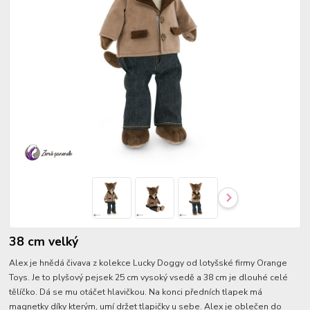
38 cm velký
Alex je hnědá čivava z kolekce Lucky Doggy od lotyšské firmy Orange
Toys. Je to plyšový pejsek 25 cm vysoký vsedě a 38 cm je dlouhé celé
tělíčko. Dá se mu otáčet hlavičkou. Na konci předních tlapek má
magnetky díky kterým, umí držet tlapičky u sebe. Alex je oblečen do