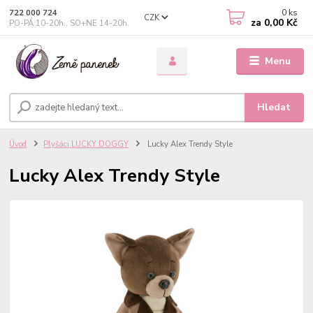
0
ks
722 000 724
CZK
za
0,00 Kč
PO-PÁ 10-20h., SO+NE 14-20h.
Menu
Hledat
Úvod
Plyšáci LUCKY DOGGY
Lucky Alex Trendy Style
Lucky Alex Trendy Style