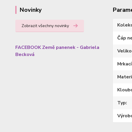
Param
Novinky
Kolek
Zobrazit všechny novinky
Čáp n
FACEBOOK Země panenek - Gabriela
Veliko
Becková
Mrkací
Materi
Kloub
Typ
Výrob