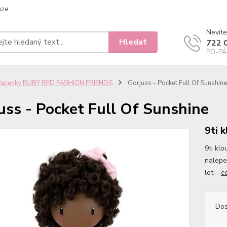
nze
Nevíte
Hledat
722 
PO-PÁ 
Panenky RUBY RED FASHION FRIENDS
Gorjuss - Pocket Full Of Sunshine
uss - Pocket Full Of Sunshine
9ti 
9ti kl
nalepe
let.
c
Dos