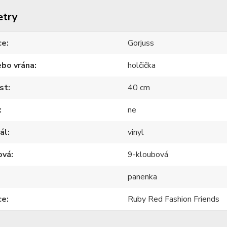
etry
ce
Gorjuss
ebo vrána
holčička
st
40 cm
ne
ál
vinyl
ová
9-kloubová
panenka
ce
Ruby Red Fashion Friends