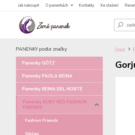
Jak nakoupit
O panenkách
Kontakty
Ke stažení
Rece
PANENKY podle značky
Úvod
Gorj
Panenky GÖTZ
Panenky PAOLA REINA
Panenky REINA DEL NORTE
Panenky RUBY RED FASHION
FRIENDS
Fashion Friends
Siblies