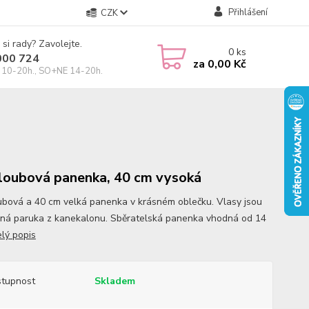
Přihlášení
CZK
 si rady? Zavolejte.
0
ks
000 724
za
0,00 Kč
10-20h., SO+NE 14-20h.
kloubová panenka, 40 cm vysoká
oubová a 40 cm velká panenka v krásném oblečku. Vlasy jsou
ná paruka z kanekalonu. Sběratelská panenka vhodná od 14
elý popis
tupnost
Skladem