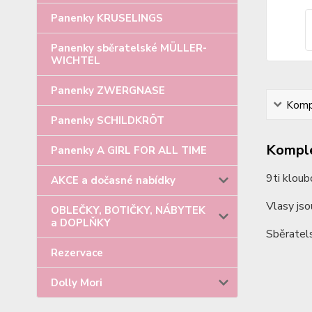
Panenky KRUSELINGS
Panenky sběratelské MÜLLER-
WICHTEL
Panenky ZWERGNASE
Kompl
Panenky SCHILDKRÖT
Komple
Panenky A GIRL FOR ALL TIME
9ti klou
AKCE a dočasné nabídky
Vlasy jso
OBLEČKY, BOTIČKY, NÁBYTEK
a DOPLŇKY
Sběratel
Rezervace
Dolly Mori