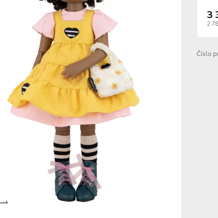
3 
2 7
Číslo p