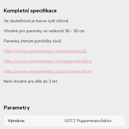
Kompletní specifikace
Ve skutečnosti je barva sytě růžová.
Vhodné pro panenky ve velikosti 36 - 50 cm.
Panenky, kterým punčošky sluší:
https://www.zemepanenek.cz/gotzpanenkyXL
https://www.zemepanenek.cz/gotzpanenky36cm
https://www.zemepanenek.cz/paola-reina-42cm
Není vhodné pro děti do 3 let.
Parametry
Výrobce
GÖTZ Puppenmanufaktur