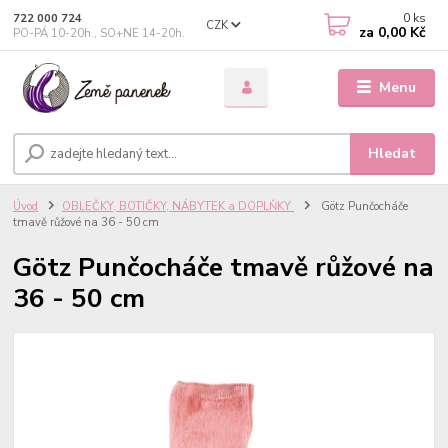
0
ks
722 000 724
CZK
za
0,00 Kč
PO-PÁ 10-20h., SO+NE 14-20h.
Menu
Hledat
Úvod
OBLEČKY, BOTIČKY, NÁBYTEK a DOPLŇKY
Götz Punčocháče
tmavě růžové na 36 - 50 cm
Götz Punčocháče tmavě růžové na
36 - 50 cm