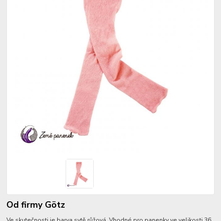
Od firmy Götz
Ve skutečnosti je barva sytě růžová. Vhodné pro panenky ve velikosti 36