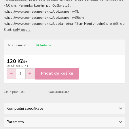
- 50 cm. Panenky, kterým punčošky sluší:
https://www.zemepanenek.cz/gotzpanenkyXL
https://www.zemepanenek.cz/gotzpanenky36cm
https://www.zemepanenek.cz/paola-reina-42cm Není vhodné pro děti do
3 let.
celý popis
Dostupnost
Skladem
120 Kč
/
ks
99 Kč
bez DPH
Přidat do košíku
Číslo produktu:
GXL3403182
Kompletní specifikace
Parametry