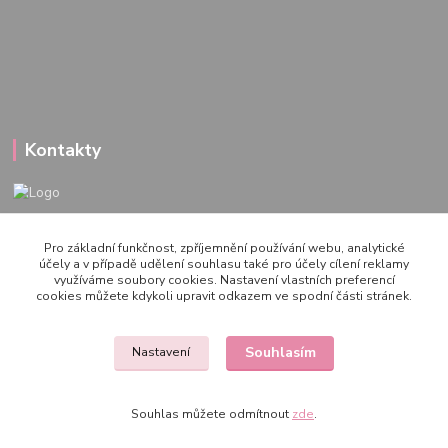
Kontakty
722 000 724
Pro základní funkčnost, zpříjemnění používání webu, analytické
PO-PÁ 10-20h., SO+NE 14-20h.
účely a v případě udělení souhlasu také pro účely cílení reklamy
využíváme soubory cookies. Nastavení vlastních preferencí
zemepanenek@gmail.com
cookies můžete kdykoli upravit odkazem ve spodní části stránek.
Souhlasím
Nastavení
Souhlas můžete odmítnout
zde
.
Vytvořeno na
Eshop-rychle.cz