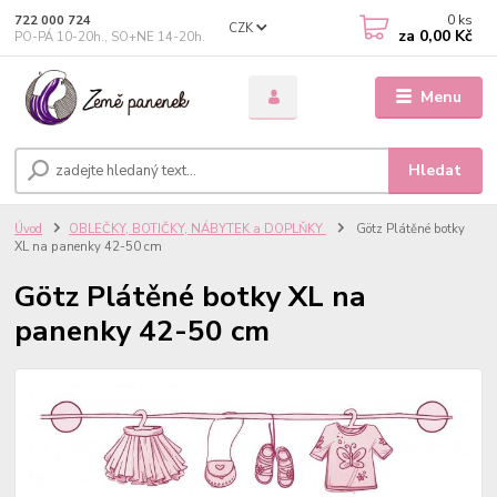
0
ks
722 000 724
CZK
za
0,00 Kč
PO-PÁ 10-20h., SO+NE 14-20h.
Menu
Hledat
Úvod
OBLEČKY, BOTIČKY, NÁBYTEK a DOPLŇKY
Götz Plátěné botky
XL na panenky 42-50 cm
Götz Plátěné botky XL na
panenky 42-50 cm