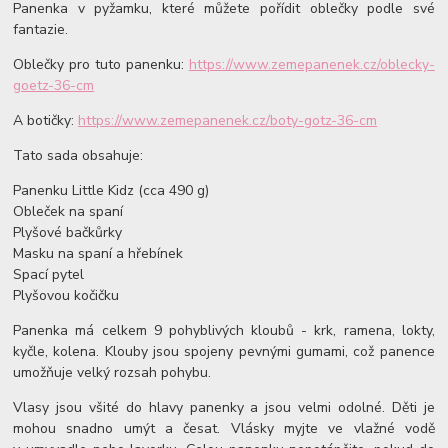
Panenka v pyžamku, které můžete pořídit oblečky podle své
fantazie.
Oblečky pro tuto panenku:
https://www.zemepanenek.cz/oblecky-
goetz-36-cm
A botičky:
https://www.zemepanenek.cz/boty-gotz-36-cm
Tato sada obsahuje:
Panenku Little Kidz (cca 490 g)
Obleček na spaní
Plyšové bačkůrky
Masku na spaní a hřebínek
Spací pytel
Plyšovou kočičku
Panenka má celkem 9 pohyblivých kloubů - krk, ramena, lokty,
kyčle, kolena. Klouby jsou spojeny pevnými gumami, což panence
umožňuje velký rozsah pohybu.
Vlasy jsou všité do hlavy panenky a jsou velmi odolné. Děti je
mohou snadno umýt a česat. Vlásky myjte ve vlažné vodě