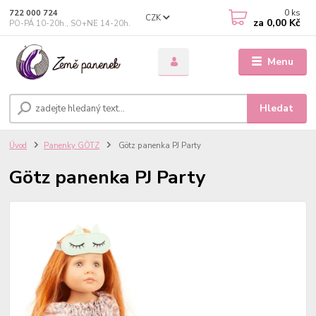
0
ks
722 000 724
CZK
za
0,00 Kč
PO-PÁ 10-20h., SO+NE 14-20h.
Menu
Hledat
Úvod
Panenky GÖTZ
Götz panenka PJ Party
Götz panenka PJ Party