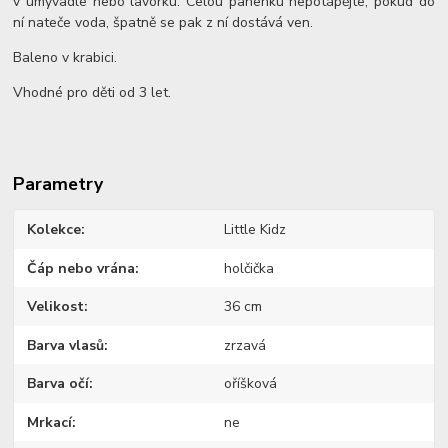
v umyvadle nebo lavorku. Celou panenku nepotápějte, pokud do
ní nateče voda, špatně se pak z ní dostává ven.
Baleno v krabici.
Vhodné pro děti od 3 let.
Parametry
Kolekce
Little Kidz
Čáp nebo vrána
holčička
Velikost
36 cm
Barva vlasů
zrzavá
Barva očí
oříšková
Mrkací
ne