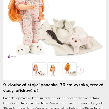
9-kloubová stojící panenka, 36 cm vysoká, zrzavé
vlasy, oříškové oči
Panenka v pyžamku, které můžete pořídit oblečky podle své fantazie.
Oblečky pro tuto panenku: https://www.zemepanenek.cz/oblecky-goetz-
36-cm A botičky: https://www.zemepanenek.cz/boty-gotz-36-cm Tato