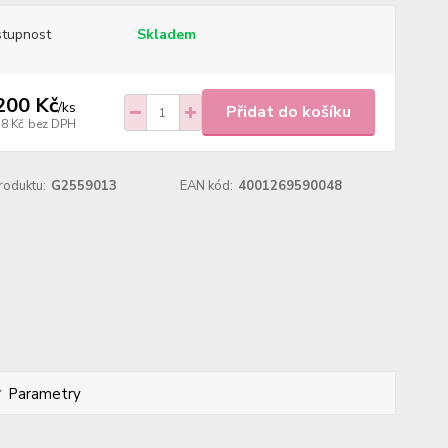
tupnost
Skladem
200 Kč
/
ks
Přidat do košíku
18 Kč
bez DPH
roduktu:
G2559013
EAN kód:
4001269590048
Parametry