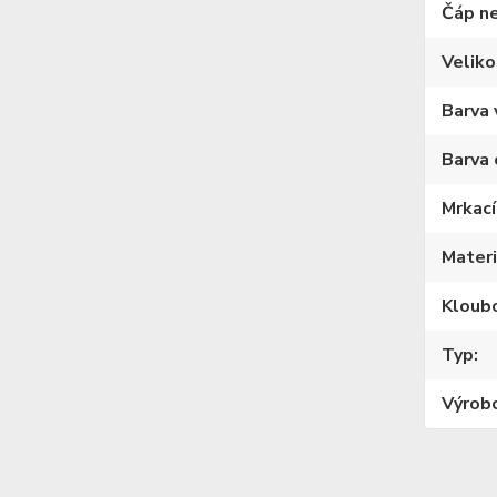
Čáp n
Veliko
Barva 
Barva 
Mrkací
Materi
Kloub
Typ
Výrob