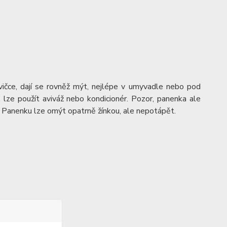
vičce, dají se rovněž mýt, nejlépe v umyvadle nebo pod
ze použít aviváž nebo kondicionér. Pozor, panenka ale
. Panenku lze omýt opatrně žínkou, ale nepotápět.