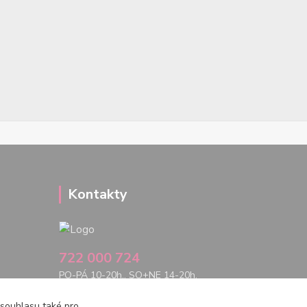
Kontakty
722 000 724
PO-PÁ 10-20h., SO+NE 14-20h.
zemepanenek@gmail.com
 souhlasu také pro