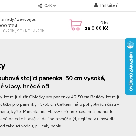
Přihlášení
CZK
 si rady? Zavolejte.
0
ks
000 724
za
0,00 Kč
10-20h., SO+NE 14-20h.
ky
oubová stojící panenka, 50 cm vysoká,
é vlasy, hnědé oči
, které jí sluší: Oblečky pro panenky 45-50 cm Botičky, které jí
 Botičky pro panenky 45-50 cm Celkem má 5 pohyblivých částí -
amena, kyčle. Panenka má vlásky určené k česání. Jsou husté,
vané po celé hlavičce, dají se rovněž mýt, nejlépe v umyvadle
od tekoucí vodou, p...
celý popis