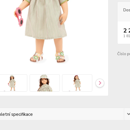
Dos
2 
1 8
Číslo p
etní specifikace