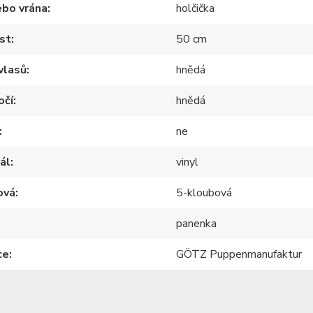
ebo vrána
holčička
st
50 cm
vlasů
hnědá
očí
hnědá
ne
ál
vinyl
ová
5-kloubová
panenka
ce
GÖTZ Puppenmanufaktur