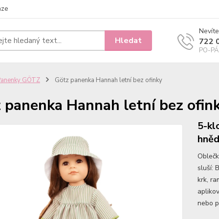
nze
Nevíte
Hledat
722 
PO-PÁ 
Panenky GÖTZ
Götz panenka Hannah letní bez ofinky
 panenka Hannah letní bez ofin
5-kl
hněd
Oblečky
sluší:
krk, r
apliko
nebo p