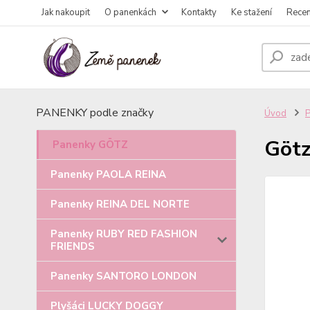
Jak nakoupit
O panenkách
Kontakty
Ke stažení
Rece
PANENKY podle značky
Úvod
Götz
Panenky GÖTZ
Panenky PAOLA REINA
Panenky REINA DEL NORTE
Panenky RUBY RED FASHION
FRIENDS
Panenky SANTORO LONDON
Plyšáci LUCKY DOGGY