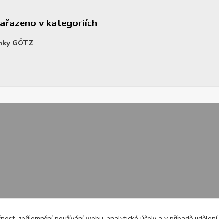
zařazeno v kategoriích
nky GÖTZ
čnost, zpříjemnění používání webu, analytické účely a v případě udělení