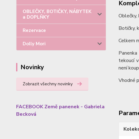
Komple
OBLEČKY, BOTIČKY, NÁBYTEK
Oblečky, k
a DOPLŇKY
Botičky, k
Rezervace
Celkem má
Dolly Mori
Panenka 
tekoucí 
Novinky
není koup
Vhodné pr
Zobrazit všechny novinky
FACEBOOK Země panenek - Gabriela
Param
Becková
Kolek