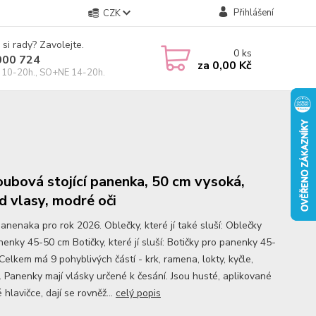
Přihlášení
CZK
 si rady? Zavolejte.
0
ks
000 724
za
0,00 Kč
10-20h., SO+NE 14-20h.
oubová stojící panenka, 50 cm vysoká,
d vlasy, modré oči
anenaka pro rok 2026. Oblečky, které jí také sluší: Oblečky
nenky 45-50 cm Botičky, které jí sluší: Botičky pro panenky 45-
Celkem má 9 pohyblivých částí - krk, ramena, lokty, kyčle,
. Panenky mají vlásky určené k česání. Jsou husté, aplikované
 hlavičce, dají se rovněž...
celý popis