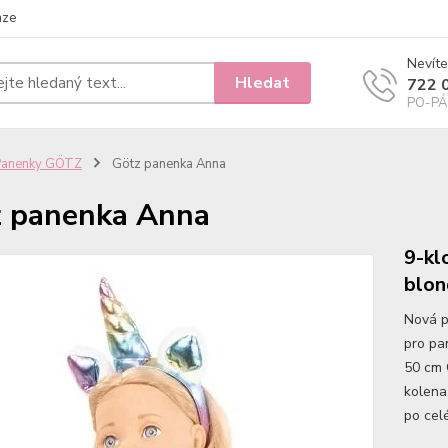
nze
Nevíte
Hledat
722 
PO-PÁ 
Panenky GÖTZ
Götz panenka Anna
 panenka Anna
9-kl
blon
Nová p
pro pa
50 cm 
kolena
po celé