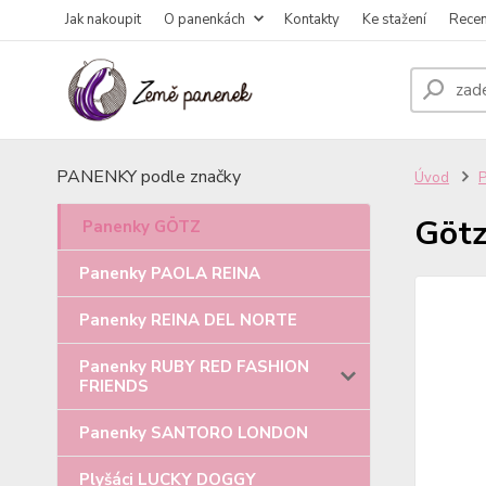
Jak nakoupit
O panenkách
Kontakty
Ke stažení
Rece
PANENKY podle značky
Úvod
Götz
Panenky GÖTZ
Panenky PAOLA REINA
Panenky REINA DEL NORTE
Panenky RUBY RED FASHION
FRIENDS
Panenky SANTORO LONDON
Plyšáci LUCKY DOGGY