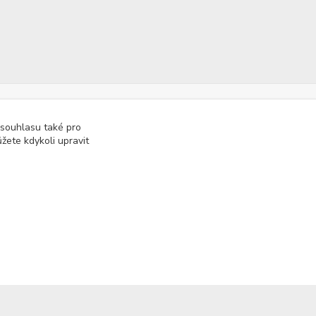
 souhlasu také pro
žete kdykoli upravit
Kontakty
722 000 724
PO-PÁ 10-20h., SO+NE 14-20h.
zemepanenek@gmail.com