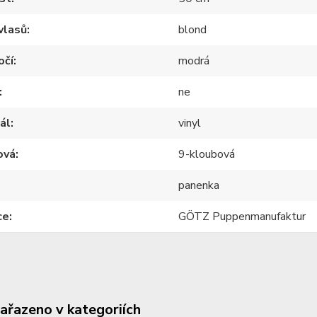
vlasů
blond
očí
modrá
ne
ál
vinyl
ová
9-kloubová
panenka
ce
GÖTZ Puppenmanufaktur
zařazeno v kategoriích