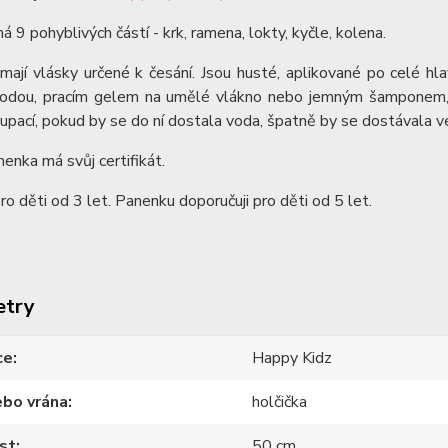
 9 pohyblivých částí - krk, ramena, lokty, kyčle, kolena.
ají vlásky určené k česání. Jsou husté, aplikované po celé hl
vodou, pracím gelem na umělé vlákno nebo jemným šamponem, l
upací, pokud by se do ní dostala voda, špatně by se dostávala v
enka má svůj certifikát.
o děti od 3 let. Panenku doporučuji pro děti od 5 let.
etry
ce
Happy Kidz
ebo vrána
holčička
st
50 cm