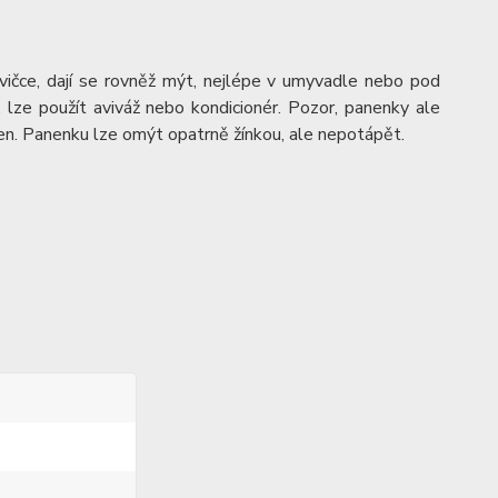
avičce, dají se rovněž mýt, nejlépe v umyvadle nebo pod
ze použít aviváž nebo kondicionér. Pozor, panenky ale
en. Panenku lze omýt opatrně žínkou, ale nepotápět.