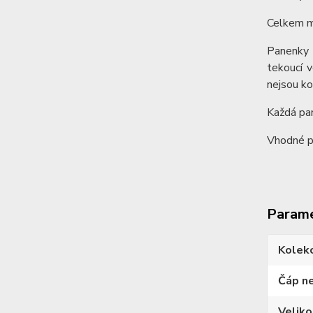
Celkem má
Panenky m
tekoucí 
nejsou ko
Každá pan
Vhodné pr
Param
Kolek
Čáp n
Veliko