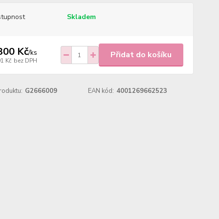
tupnost
Skladem
300 Kč
/
ks
Přidat do košíku
01 Kč
bez DPH
roduktu:
G2666009
EAN kód:
4001269662523