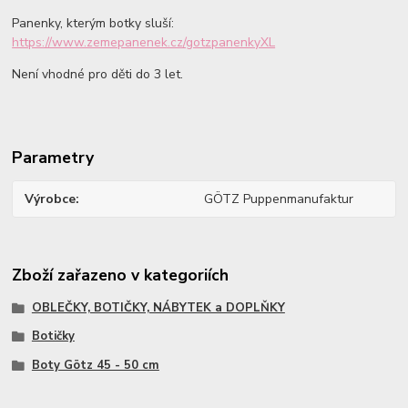
Panenky, kterým botky sluší:
https://www.zemepanenek.cz/gotzpanenkyXL
Není vhodné pro děti do 3 let.
Parametry
Výrobce
GÖTZ Puppenmanufaktur
Zboží zařazeno v kategoriích
OBLEČKY, BOTIČKY, NÁBYTEK a DOPLŇKY
Botičky
Boty Götz 45 - 50 cm