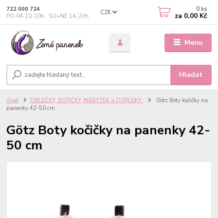
0
ks
722 000 724
CZK
za
0,00 Kč
PO-PÁ 10-20h., SO+NE 14-20h.
Menu
Hledat
Úvod
OBLEČKY, BOTIČKY, NÁBYTEK a DOPLŇKY
Götz Boty kočičky na
panenky 42-50 cm
Götz Boty kočičky na panenky 42-
50 cm