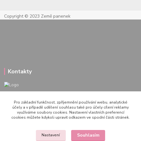
Copyright © 2023 Země panenek
Kontakty
722 000 724
Pro základní funkčnost, zpříjemnění používání webu, analytické
PO-PÁ 10-20h., SO+NE 14-20h.
účely a v případě udělení souhlasu také pro účely cílení reklamy
využíváme soubory cookies. Nastavení vlastních preferencí
zemepanenek@gmail.com
cookies můžete kdykoli upravit odkazem ve spodní části stránek.
Souhlasím
Nastavení