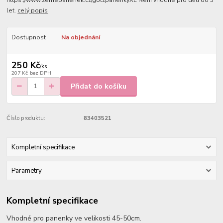
https://www.zemepanenek.cz/gotzpanenkyXL Není vhodné pro děti do 3
let.
celý popis
Dostupnost
Na objednání
250 Kč
/
ks
207 Kč
bez DPH
Přidat do košíku
Číslo produktu:
83403521
Kompletní specifikace
Parametry
Kompletní specifikace
Vhodné pro panenky ve velikosti 45-50cm.