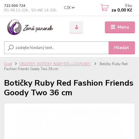
0
ks
722 000 724
CZK
za
0,00 Kč
PO-PÁ 10-20h., SO+NE 14-20h.
Menu
Hledat
Úvod
OBLEČKY, BOTIČKY, NÁBYTEK a DOPLŇKY
Botičky Ruby Red
Fashion Friends Goody Two 36 cm
Botičky Ruby Red Fashion Friends
Goody Two 36 cm