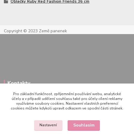
Oblečky Ruby Red Fashion Friends 36 cm
Copyright © 2023 Země panenek
Kontakty
Pro základní funkčnost, zpříjemnění používání webu, analytické
účely a v případě udělení souhlasu také pro účely cílení reklamy
využíváme soubory cookies. Nastavení vlastních preferencí
722 000 724
cookies můžete kdykoli upravit odkazem ve spodní části stránek.
PO-PÁ 10-20h., SO+NE 14-20h.
zemepanenek@gmail.com
Souhlasím
Nastavení