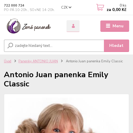
0
ks
722 000 724
CZK
za
0,00 Kč
PO-PÁ 10-20h., SO+NE 14-20h.
Menu
Hledat
Úvod
Panenky ANTONIO JUAN
Antonio Juan panenka Emily Classic
Antonio Juan panenka Emily
Classic