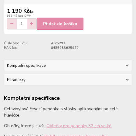
1 190 Kč
/
ks
983 Kč
bez DPH
Přidat do košíku
Číslo produktu:
AJ25297
EAN kód:
8435083625970
Kompletní specifikace
Parametry
Kompletní specifikace
Celovinylová česací panenka s vlásky aplikovanými po celé
hlavičce.
Oblečky, které jí sluší:
Oblečky pro panenky 32 cm velké