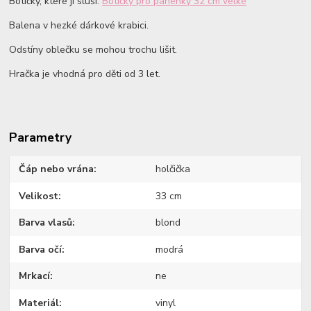
Botičky, které jí sluší:
Botičky pro panenky 32 cm velké
Balena v hezké dárkové krabici.
Odstíny oblečku se mohou trochu lišit.
Hračka je vhodná pro děti od 3 let.
Parametry
Čáp nebo vrána
holčička
Velikost
33 cm
Barva vlasů
blond
Barva očí
modrá
Mrkací
ne
Materiál
vinyl