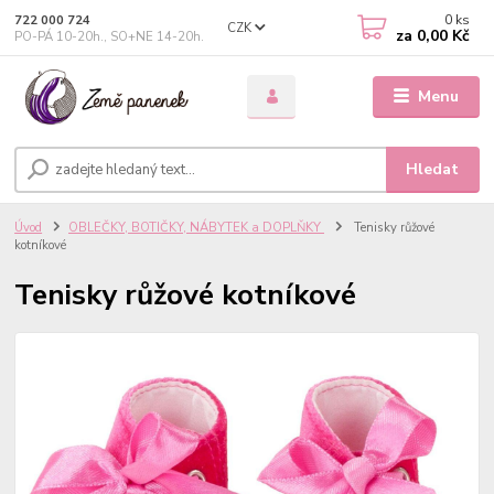
0
ks
722 000 724
CZK
za
0,00 Kč
PO-PÁ 10-20h., SO+NE 14-20h.
Menu
Hledat
Úvod
OBLEČKY, BOTIČKY, NÁBYTEK a DOPLŇKY
Tenisky růžové
kotníkové
Tenisky růžové kotníkové