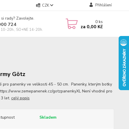
Přihlášení
CZK
 si rady? Zavolejte.
0
ks
000 724
za
0,00 Kč
10-20h., SO+NE 14-20h.
irmy Götz
 pro panenky ve velikosti 45 - 50 cm. Panenky, kterým botky
 https://www.zemepanenek.cz/gotzpanenkyXL Není vhodné pro
 3 let.
celý popis
tupnost
Skladem