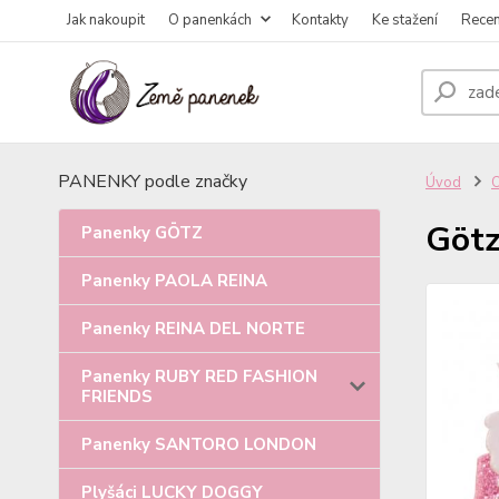
Jak nakoupit
O panenkách
Kontakty
Ke stažení
Rece
PANENKY podle značky
Úvod
Götz
Panenky GÖTZ
Panenky PAOLA REINA
Panenky REINA DEL NORTE
Panenky RUBY RED FASHION
FRIENDS
Panenky SANTORO LONDON
Plyšáci LUCKY DOGGY