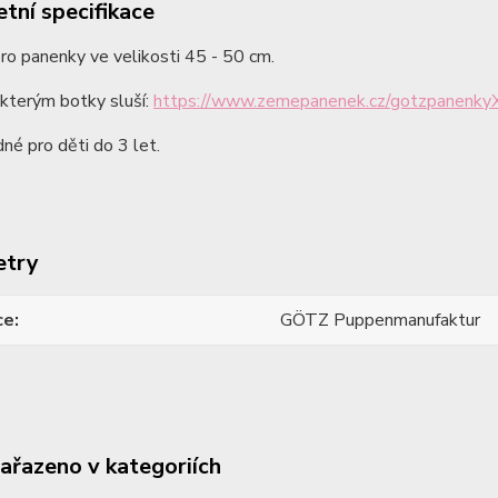
tní specifikace
ro panenky ve velikosti 45 - 50 cm.
kterým botky sluší:
https://www.zemepanenek.cz/gotzpanenky
né pro děti do 3 let.
etry
ce
GÖTZ Puppenmanufaktur
zařazeno v kategoriích