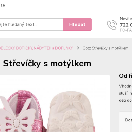
nze
Nevíte
Hledat
722 
PO-PÁ 
OBLEČKY, BOTIČKY, NÁBYTEK a DOPLŇKY
Götz Střevíčky s motýlkem
 Střevíčky s motýlkem
Od f
Vhodné
sluší:
děti do
Dos