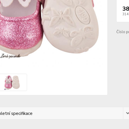
38
314
Číslo p
etní specifikace