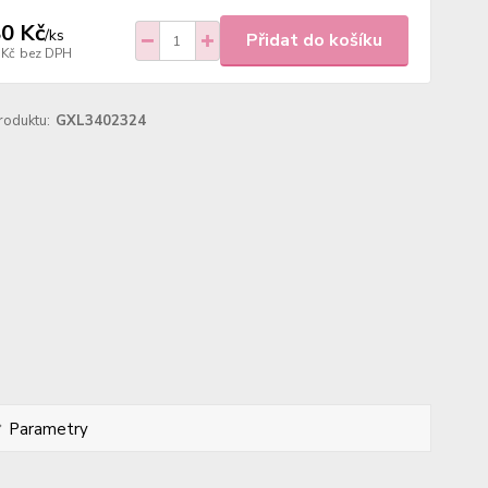
0 Kč
/
ks
Přidat do košíku
 Kč
bez DPH
roduktu:
GXL3402324
Parametry