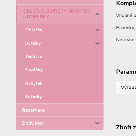
Komple
OBLEČKY, BOTIČKY, NÁBYTEK
Vhodné p
a DOPLŇKY
Panenky, 
Oblečky
Není vhod
Botičky
Zvířátka
Doplňky
Param
Nábytek
Výrob
Kočárky
Rezervace
Dolly Mori
Zboží 