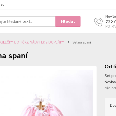
nze
Nevíte
Hledat
722 
PO-PÁ 
OBLEČKY, BOTIČKY, NÁBYTEK a DOPLŇKY
Set na spaní
na spaní
Od f
Set pr
Nevhod
děti od
Dos