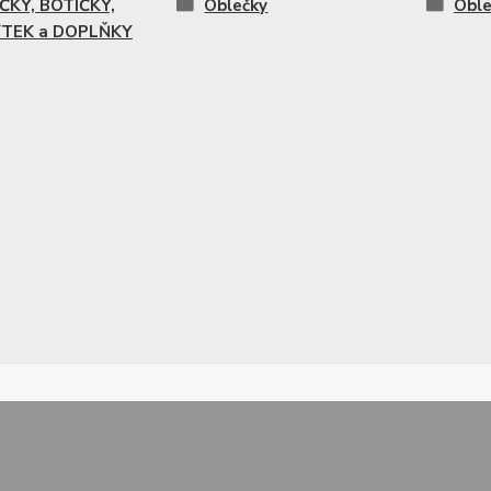
ČKY, BOTIČKY,
Oblečky
Oble
TEK a DOPLŇKY