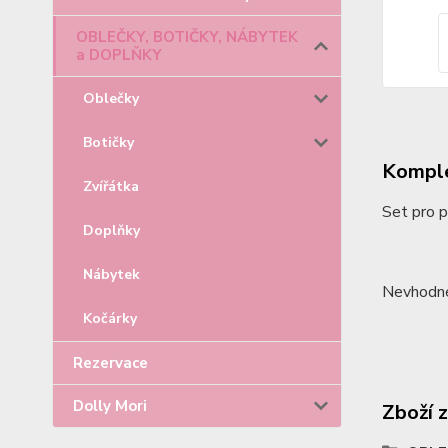
OBLEČKY, BOTIČKY, NÁBYTEK
a DOPLŇKY
Oblečky
Botičky
Komple
Zvířátka
Set pro 
Doplňky
Nábytek
Nevhodné 
Kočárky
Rezervace
Dolly Mori
Zboží 