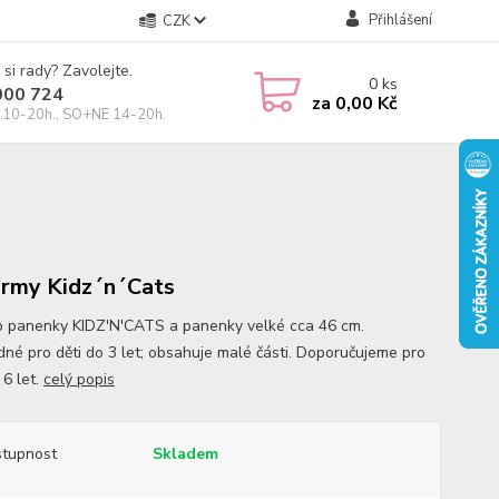
Přihlášení
CZK
 si rady? Zavolejte.
0
ks
000 724
za
0,00 Kč
10-20h., SO+NE 14-20h.
irmy Kidz´n´Cats
o panenky KIDZ'N'CATS a panenky velké cca 46 cm.
né pro děti do 3 let; obsahuje malé části. Doporučujeme pro
 6 let.
celý popis
tupnost
Skladem