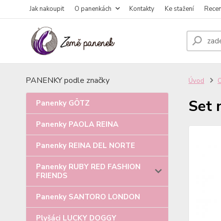
Jak nakoupit
O panenkách
Kontakty
Ke stažení
Rece
PANENKY podle značky
Úvod
Set 
Panenky GÖTZ
Panenky PAOLA REINA
Panenky REINA DEL NORTE
Panenky RUBY RED FASHION
FRIENDS
Panenky SANTORO LONDON
Plyšáci LUCKY DOGGY