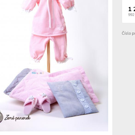
1 
992
Číslo p