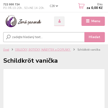
0
ks
722 000 724
CZK
za
0,00 Kč
PO-PÁ 10-20h., SO+NE 14-20h.
Menu
Hledat
Úvod
OBLEČKY, BOTIČKY, NÁBYTEK a DOPLŇKY
Schildkröt vanička
Schildkröt vanička