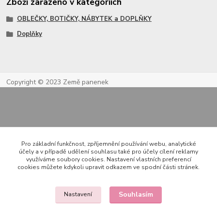
Zboží zařazeno v kategoriích
OBLEČKY, BOTIČKY, NÁBYTEK a DOPLŇKY
Doplňky
Copyright © 2023 Země panenek
Pro základní funkčnost, zpříjemnění používání webu, analytické
účely a v případě udělení souhlasu také pro účely cílení reklamy
využíváme soubory cookies. Nastavení vlastních preferencí
Kontakty
cookies můžete kdykoli upravit odkazem ve spodní části stránek.
Souhlasím
Nastavení
722 000 724
PO-PÁ 10-20h., SO+NE 14-20h.