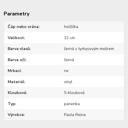
Parametry
Čáp nebo vrána
holčička
Velikost
32 cm
Barva vlasů
černá s tyrkysovým melírem
Barva očí
černá
Mrkací
ne
Materiál
vinyl
Kloubová
5-kloubová
Typ
panenka
Výrobce
Paola Reina