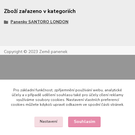
Zboží zařazeno v kategoriích
Panenky SANTORO LONDON
Copyright © 2023 Země panenek
Pro základní funkčnost, zpříjemnění používání webu, analytické
účely a v případě udělení souhlasu také pro účely cílení reklamy
využíváme soubory cookies. Nastavení vlastních preferencí
Kontakty
cookies můžete kdykoli upravit odkazem ve spodní části stránek.
Souhlasím
Nastavení
722 000 724
PO-PÁ 10-20h., SO+NE 14-20h.