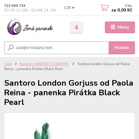
0
ks
722 000 724
CZK
za
0,00 Kč
PO-PÁ 10-20h., SO+NE 14-20h.
Menu
Hledat
Úvod
Panenky SANTORO LONDON
Santoro London Gorjuss od Paola
Reina - panenka Pirátka Black Pearl
Santoro London Gorjuss od Paola
Reina - panenka Pirátka Black
Pearl