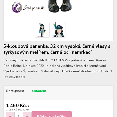
5-kloubová panenka, 32 cm vysoká, černé vlasy s
tyrkysovým melírem, černé oči, nemrkací
Celovinylová panenka SANTORO LONDON vyráběná v licenci firmou
Paola Reina. Kolekce 2022. Je balena v dárkové krabici a jemně voní.
Vyrobena ve Španělsku. Materiál vinyl. Hračka není vhodná pro děti do 3
let.
celý popis
Dostupnost
Skladem
1 450 Kč
/
ks
1 198 Kč
bez DPH
Přidat do košíku