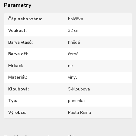
Parametry
Čáp nebo vrána
holčička
Velikost
32 cm
Barva vlasů
hnědá
Barva očí
černá
Mrkací
ne
Materiál
vinyl
Kloubová
5-kloubová
Typ
panenka
Výrobce
Paola Reina