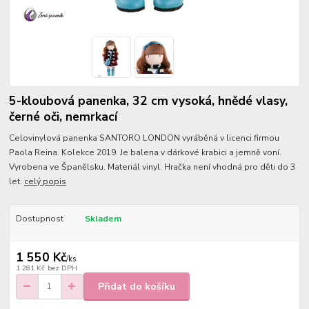
5-kloubová panenka, 32 cm vysoká, hnědé vlasy,
černé oči, nemrkací
Celovinylová panenka SANTORO LONDON vyráběná v licenci firmou
Paola Reina. Kolekce 2019. Je balena v dárkové krabici a jemně voní.
Vyrobena ve Španělsku. Materiál vinyl. Hračka není vhodná pro děti do 3
let.
celý popis
Dostupnost
Skladem
1 550 Kč
/
ks
1 281 Kč
bez DPH
Přidat do košíku