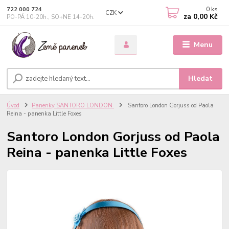
0
ks
722 000 724
CZK
za
0,00 Kč
PO-PÁ 10-20h., SO+NE 14-20h.
Menu
Hledat
Úvod
Panenky SANTORO LONDON
Santoro London Gorjuss od Paola
Reina - panenka Little Foxes
Santoro London Gorjuss od Paola
Reina - panenka Little Foxes