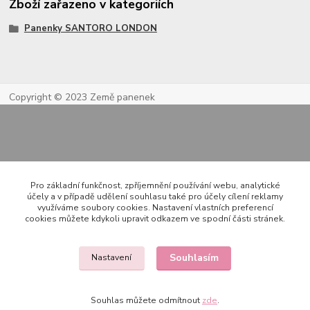
Zboží zařazeno v kategoriích
Panenky SANTORO LONDON
Copyright © 2023 Země panenek
Pro základní funkčnost, zpříjemnění používání webu, analytické
účely a v případě udělení souhlasu také pro účely cílení reklamy
využíváme soubory cookies. Nastavení vlastních preferencí
Kontakty
cookies můžete kdykoli upravit odkazem ve spodní části stránek.
Souhlasím
Nastavení
722 000 724
PO-PÁ 10-20h., SO+NE 14-20h.
Souhlas můžete odmítnout
zde
.